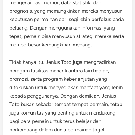
mengenai hasil nomor, data statistik, dan
prognosis, yang memungkinkan mereka menyusun
keputusan permainan dari segi lebih berfokus pada
peluang. Dengan menggunakan informasi yang
tepat, pemain bisa menyusun strategi mereka serta
memperbesar kemungkinan menang.
Tidak hanya itu, Jenius Toto juga menghadirkan
beragam fasilitas menarik antara lain hadiah,
promosi, serta program keberlanjutan yang
difokuskan untuk menyediakan manfaat yang lebih
kepada penggunanya. Dengan demikian, Jenius
Toto bukan sekadar tempat tempat bermain, tetapi
juga komunitas yang penting untuk mendukung
bagi para pemain untuk terus belajar dan
berkembang dalam dunia permainan togel.