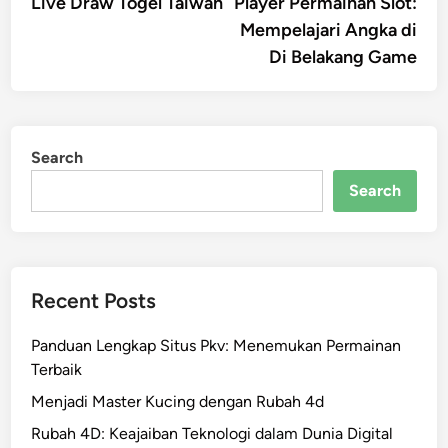
Live Draw Togel Taiwan
Player Permainan Slot:
Mempelajari Angka di
Di Belakang Game
Search
Search
Recent Posts
Panduan Lengkap Situs Pkv: Menemukan Permainan
Terbaik
Menjadi Master Kucing dengan Rubah 4d
Rubah 4D: Keajaiban Teknologi dalam Dunia Digital