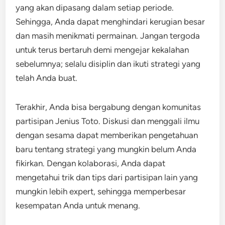
yang akan dipasang dalam setiap periode.
Sehingga, Anda dapat menghindari kerugian besar
dan masih menikmati permainan. Jangan tergoda
untuk terus bertaruh demi mengejar kekalahan
sebelumnya; selalu disiplin dan ikuti strategi yang
telah Anda buat.
Terakhir, Anda bisa bergabung dengan komunitas
partisipan Jenius Toto. Diskusi dan menggali ilmu
dengan sesama dapat memberikan pengetahuan
baru tentang strategi yang mungkin belum Anda
fikirkan. Dengan kolaborasi, Anda dapat
mengetahui trik dan tips dari partisipan lain yang
mungkin lebih expert, sehingga memperbesar
kesempatan Anda untuk menang.