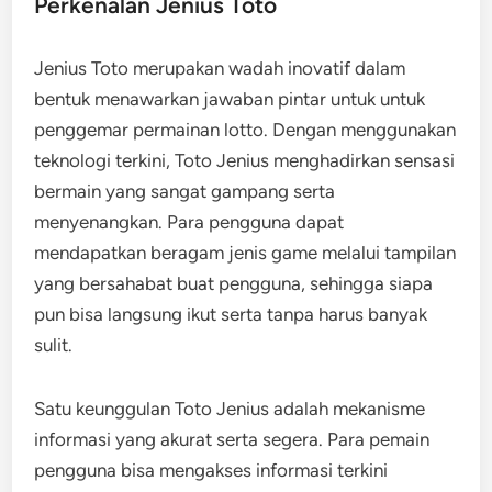
Perkenalan Jenius Toto
Jenius Toto merupakan wadah inovatif dalam
bentuk menawarkan jawaban pintar untuk untuk
penggemar permainan lotto. Dengan menggunakan
teknologi terkini, Toto Jenius menghadirkan sensasi
bermain yang sangat gampang serta
menyenangkan. Para pengguna dapat
mendapatkan beragam jenis game melalui tampilan
yang bersahabat buat pengguna, sehingga siapa
pun bisa langsung ikut serta tanpa harus banyak
sulit.
Satu keunggulan Toto Jenius adalah mekanisme
informasi yang akurat serta segera. Para pemain
pengguna bisa mengakses informasi terkini