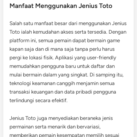
Manfaat Menggunakan Jenius Toto
Salah satu manfaat besar dari menggunakan Jenius
Toto ialah kemudahan akses serta tersedia. Dengan
platform ini, semua pemain dapat bermain game
kapan saja dan di mana saja tanpa perlu harus
pergi ke lokasi fisik. Aplikasi yang user-friendly
memudahkan pengguna baru untuk daftar dan
mulai bermain dalam yang singkat. Di samping itu,
teknologi keamanan canggih menjamin semua
transaksi keuangan dan data pribadi pengguna
terlindungi secara efektif.
Jenius Toto juga menyediakan beraneka jenis
permainan serta menarik dan bervariasi,
memberikan pemain kesempatan memilih sesuai