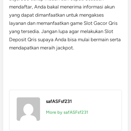
mendaftar, Anda bakal menerima informasi akun
yang dapat dimanfaatkan untuk mengakses
layanan dan memanfaatkan game Slot Gacor Qris
yang tersedia. Jangan lupa agar melakukan Slot
Deposit Qris supaya Anda bisa mulai bermain serta
mendapatkan meraih jackpot.
safASFsf231
More by safASFsf231