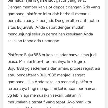
bermacam jenis game slot gacor yang seru.
Dengan memberikan slot deposit dengan Qris yang
gampang, platform ini sudah berhasil menarik
perhatian banyak penjudi. Dengan alternatif tautan
situs Bujur888, Anda dapat dengan mudah
mengunjungi seluruh permainan kesukaan Anda
sekalian tanpa ada rintangan.
Platform Bujur888 bukan sekadar hanya situs judi
biasa. Melalui fitur-fitur misalnya link login di
Bujur888 yg sederhana dan aman, proses registrasi
atau pendaftaran Bujur888 menjadi sangat
gampang. Jika Anda sekalian mencari platform
terpercaya bagi mengalami kehidupan permainan
yg lebih lagi memuaskan sekali, pilihan ini
merupakan alternatif yang tepat. Ayo mari kita