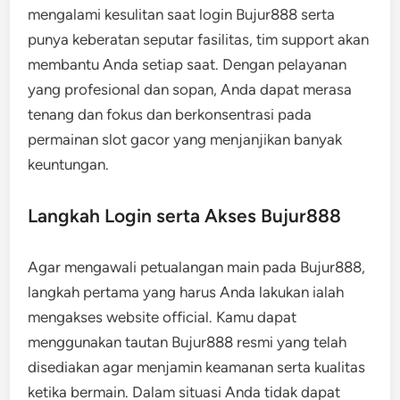
mengalami kesulitan saat login Bujur888 serta
punya keberatan seputar fasilitas, tim support akan
membantu Anda setiap saat. Dengan pelayanan
yang profesional dan sopan, Anda dapat merasa
tenang dan fokus dan berkonsentrasi pada
permainan slot gacor yang menjanjikan banyak
keuntungan.
Langkah Login serta Akses Bujur888
Agar mengawali petualangan main pada Bujur888,
langkah pertama yang harus Anda lakukan ialah
mengakses website official. Kamu dapat
menggunakan tautan Bujur888 resmi yang telah
disediakan agar menjamin keamanan serta kualitas
ketika bermain. Dalam situasi Anda tidak dapat