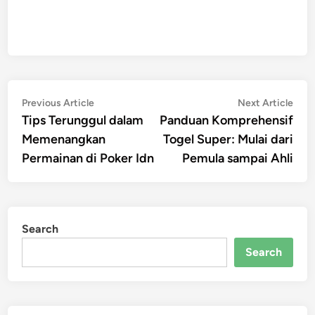
Post
Previous
Nex
Previous Article
Next Article
article:
artic
Tips Terunggul dalam
Panduan Komprehensif
navigation
Memenangkan
Togel Super: Mulai dari
Permainan di Poker Idn
Pemula sampai Ahli
Search
Search