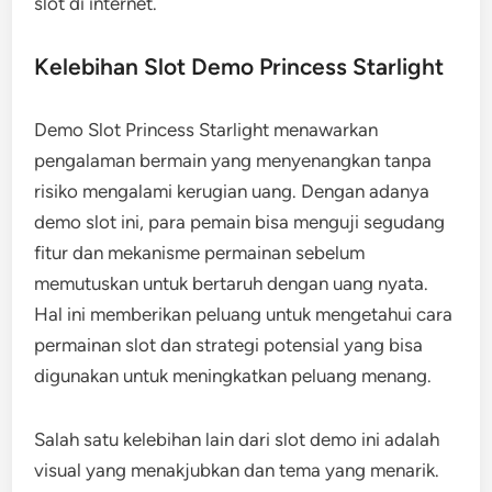
slot di internet.
Kelebihan Slot Demo Princess Starlight
Demo Slot Princess Starlight menawarkan
pengalaman bermain yang menyenangkan tanpa
risiko mengalami kerugian uang. Dengan adanya
demo slot ini, para pemain bisa menguji segudang
fitur dan mekanisme permainan sebelum
memutuskan untuk bertaruh dengan uang nyata.
Hal ini memberikan peluang untuk mengetahui cara
permainan slot dan strategi potensial yang bisa
digunakan untuk meningkatkan peluang menang.
Salah satu kelebihan lain dari slot demo ini adalah
visual yang menakjubkan dan tema yang menarik.