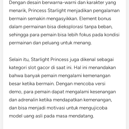
Dengan desain berwarna-warni dan karakter yang
menarik, Princess Starlight menjadikan pengalaman
bermain semakin mengasyikkan. Element bonus
dalam permainan bisa dieksplorasi tanpa beban,
sehingga para pemain bisa lebih fokus pada kondisi
permainan dan peluang untuk menang.
Selain itu, Starlight Princess juga dikenal sebagai
kategori slot gacor di saat ini. Hal ini menandakan
bahwa banyak pemain mengalami kemenangan
besar ketika bermain. Dengan mencoba versi
demo, para pemain dapat mengalami kesenangan
dan adrenalin ketika mendapatkan kemenangan,
dan bisa menjadi motivasi untuk mengujicoba
model uang asli pada masa mendatang.