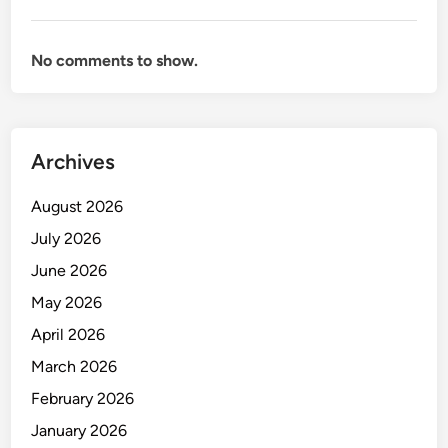
No comments to show.
Archives
August 2026
July 2026
June 2026
May 2026
April 2026
March 2026
February 2026
January 2026