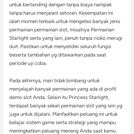
untuk bertanding dengan tanpa biaya nampak
tanpa harus menjalani setoran. Kesempatan ini
ialah momen terbaik untuk mengetes banyak jenis
permainan permainan slot, misalnya Permainan
Starlight serta yang lain, penuh tanpa risiko merugi
duit. Pastikan untuk menyelidiki seluruh fungsi
beserta tambahan yg ditawarkan pada saat
periode uji coba.
Pada akhirnya, mari tidak bimbang untuk
menjelajah banyak permainan yang ada di profil
demo slot Anda. Selain itu Princess Starlight,
terdapat banyak sekali permainan slot yang lain yg
juga untuk dijalani. Manfaatkan peluang ini untuk
belajar sistem game serta strategi yang mampu
meningkatkan peluang menang Anda saat kamu