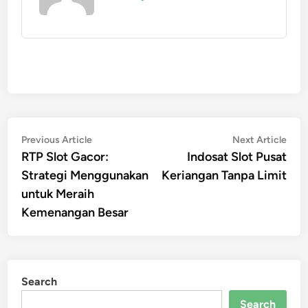
Post
Previous
Nex
Previous Article
Next Article
article:
artic
RTP Slot Gacor:
Indosat Slot Pusat
navigation
Strategi Menggunakan
Keriangan Tanpa Limit
untuk Meraih
Kemenangan Besar
Search
Search