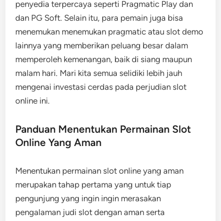
penyedia terpercaya seperti Pragmatic Play dan
dan PG Soft. Selain itu, para pemain juga bisa
menemukan menemukan pragmatic atau slot demo
lainnya yang memberikan peluang besar dalam
memperoleh kemenangan, baik di siang maupun
malam hari. Mari kita semua selidiki lebih jauh
mengenai investasi cerdas pada perjudian slot
online ini.
Panduan Menentukan Permainan Slot
Online Yang Aman
Menentukan permainan slot online yang aman
merupakan tahap pertama yang untuk tiap
pengunjung yang ingin ingin merasakan
pengalaman judi slot dengan aman serta