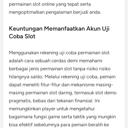
permainan slot online yang tepat serta
mengoptimalkan pengalaman berjudi anda.
Keuntungan Memanfaatkan Akun Uji
Coba Slot
Menggunakan rekening uji coba permainan slot
adalah cara sebuah cerdas demi memahami
berbagai jenis permainan slot tanpa risiko risiko
hilangnya saldo. Melalui rekening uji coba, pemain
dapat meneliti fitur-fitur dan mekanisme masing-
masing permainan slot daring, termasuk slot demo
pragmatis, bebas dari tekanan finansial. Ini
memungkinkan player untuk mengetahui
bagaimana fungsi game serta taktik yang mungkin
bisa efektif sebelumnya para pemain beralih ke