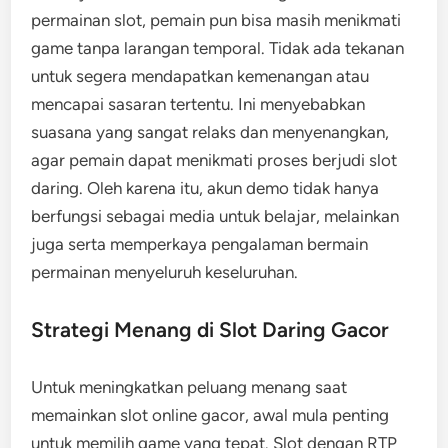
permainan slot, pemain pun bisa masih menikmati
game tanpa larangan temporal. Tidak ada tekanan
untuk segera mendapatkan kemenangan atau
mencapai sasaran tertentu. Ini menyebabkan
suasana yang sangat relaks dan menyenangkan,
agar pemain dapat menikmati proses berjudi slot
daring. Oleh karena itu, akun demo tidak hanya
berfungsi sebagai media untuk belajar, melainkan
juga serta memperkaya pengalaman bermain
permainan menyeluruh keseluruhan.
Strategi Menang di Slot Daring Gacor
Untuk meningkatkan peluang menang saat
memainkan slot online gacor, awal mula penting
untuk memilih game yang tepat. Slot dengan RTP