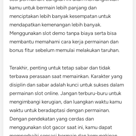
kamu untuk bermain lebih panjang dan
menciptakan lebih banyak kesempatan untuk
mendapatkan kemenangan lebih banyak.
Menggunakan slot demo tanpa biaya serta bisa
membantu memahami cara kerja permainan dan
bonus fitur sebelum memulai melakukan taruhan.
Terakhir, penting untuk tetap sabar dan tidak
terbawa perasaan saat memainkan. Karakter yang
disiplin dan sabar adalah kunci untuk sukses dalam
permainan slot online. Jangan terburu-buru untuk
mengimbangi kerugian, dan luangkan waktu kamu
waktu untuk beradaptasi dengan permainan.
Dengan pendekatan yang cerdas dan
menggunakan slot gacor saat ini, kamu dapat
memperbaiki sensasi bermain dan kemungkinan