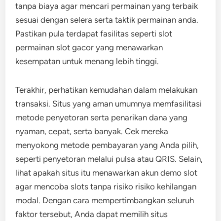
tanpa biaya agar mencari permainan yang terbaik
sesuai dengan selera serta taktik permainan anda.
Pastikan pula terdapat fasilitas seperti slot
permainan slot gacor yang menawarkan
kesempatan untuk menang lebih tinggi.
Terakhir, perhatikan kemudahan dalam melakukan
transaksi. Situs yang aman umumnya memfasilitasi
metode penyetoran serta penarikan dana yang
nyaman, cepat, serta banyak. Cek mereka
menyokong metode pembayaran yang Anda pilih,
seperti penyetoran melalui pulsa atau QRIS. Selain,
lihat apakah situs itu menawarkan akun demo slot
agar mencoba slots tanpa risiko risiko kehilangan
modal. Dengan cara mempertimbangkan seluruh
faktor tersebut, Anda dapat memilih situs