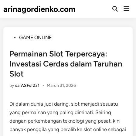
Skip
arinagordienko.com
Mai
to
Open
Men
Search
content
Posted
GAME ONLINE
in
Permainan Slot Terpercaya:
Investasi Cerdas dalam Taruhan
Slot
by
safASFsf231
•
March 31, 2026
Di dalam dunia judi daring, slot menjadi sesuatu
yang permainan yang paling diminati. Seiring
dengan perkembangan teknologi yang pesat, kini
banyak penggila yang beralih ke slot online sebagai