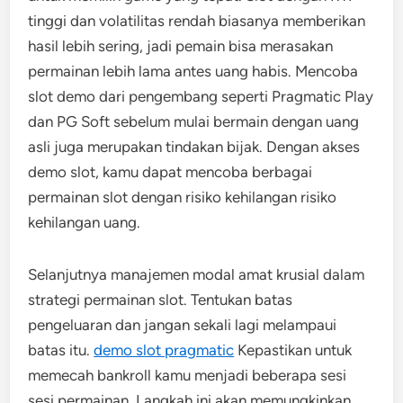
tinggi dan volatilitas rendah biasanya memberikan
hasil lebih sering, jadi pemain bisa merasakan
permainan lebih lama antes uang habis. Mencoba
slot demo dari pengembang seperti Pragmatic Play
dan PG Soft sebelum mulai bermain dengan uang
asli juga merupakan tindakan bijak. Dengan akses
demo slot, kamu dapat mencoba berbagai
permainan slot dengan risiko kehilangan risiko
kehilangan uang.
Selanjutnya manajemen modal amat krusial dalam
strategi permainan slot. Tentukan batas
pengeluaran dan jangan sekali lagi melampaui
batas itu.
demo slot pragmatic
Kepastikan untuk
memecah bankroll kamu menjadi beberapa sesi
sesi permainan. Langkah ini akan memungkinkan