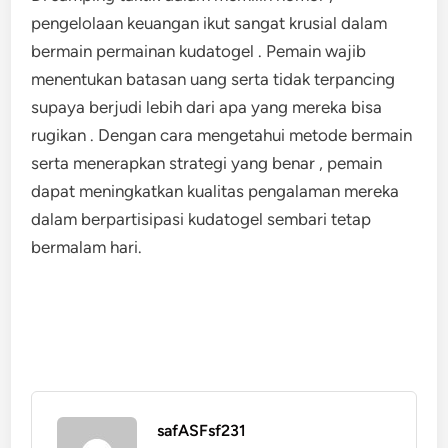
pengelolaan keuangan ikut sangat krusial dalam
bermain permainan kudatogel . Pemain wajib
menentukan batasan uang serta tidak terpancing
supaya berjudi lebih dari apa yang mereka bisa
rugikan . Dengan cara mengetahui metode bermain
serta menerapkan strategi yang benar , pemain
dapat meningkatkan kualitas pengalaman mereka
dalam berpartisipasi kudatogel sembari tetap
bermalam hari.
safASFsf231