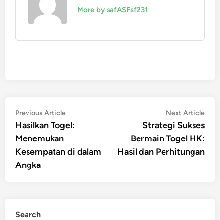
More by safASFsf231
Post
Previous
Nex
Previous Article
Next Article
article:
artic
Hasilkan Togel:
Strategi Sukses
navigation
Menemukan
Bermain Togel HK:
Kesempatan di dalam
Hasil dan Perhitungan
Angka
Search