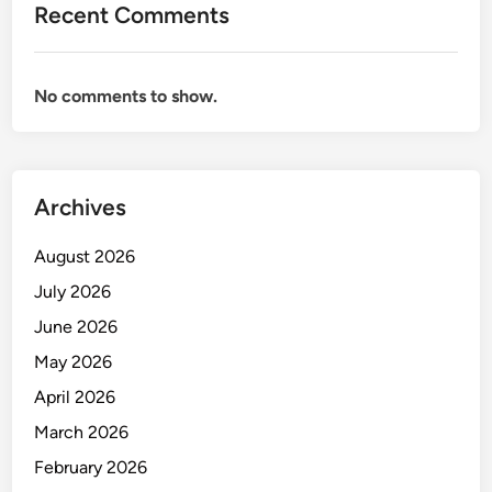
Recent Comments
No comments to show.
Archives
August 2026
July 2026
June 2026
May 2026
April 2026
March 2026
February 2026