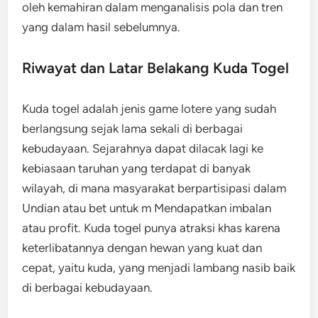
oleh kemahiran dalam menganalisis pola dan tren
yang dalam hasil sebelumnya.
Riwayat dan Latar Belakang Kuda Togel
Kuda togel adalah jenis game lotere yang sudah
berlangsung sejak lama sekali di berbagai
kebudayaan. Sejarahnya dapat dilacak lagi ke
kebiasaan taruhan yang terdapat di banyak
wilayah, di mana masyarakat berpartisipasi dalam
Undian atau bet untuk m Mendapatkan imbalan
atau profit. Kuda togel punya atraksi khas karena
keterlibatannya dengan hewan yang kuat dan
cepat, yaitu kuda, yang menjadi lambang nasib baik
di berbagai kebudayaan.