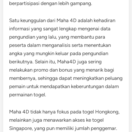
berpartisipasi dengan lebih gampang.
Satu keunggulan dari Maha 4D adalah kehadiran
informasi yang sangat lengkap mengenai data
pengundian yang lalu, yang membantu para
peserta dalam menganalisis serta menentukan
angka yang mungkin keluar pada pengundian
berikutnya. Selain itu, Maha4D juga sering
melakukan promo dan bonus yang menarik bagi
membernya, sehingga dapat meningkatkan peluang
pemain untuk mendapatkan keberuntungan dalam
permainan togel.
Maha 4D tidak hanya fokus pada togel Hongkong,
melainkan juga menawarkan akses ke togel
Singapore, yang pun memiliki jumlah penggemar.