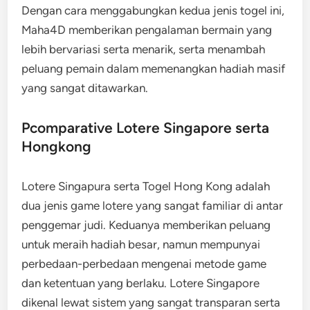
Dengan cara menggabungkan kedua jenis togel ini,
Maha4D memberikan pengalaman bermain yang
lebih bervariasi serta menarik, serta menambah
peluang pemain dalam memenangkan hadiah masif
yang sangat ditawarkan.
Pcomparative Lotere Singapore serta
Hongkong
Lotere Singapura serta Togel Hong Kong adalah
dua jenis game lotere yang sangat familiar di antar
penggemar judi. Keduanya memberikan peluang
untuk meraih hadiah besar, namun mempunyai
perbedaan-perbedaan mengenai metode game
dan ketentuan yang berlaku. Lotere Singapore
dikenal lewat sistem yang sangat transparan serta