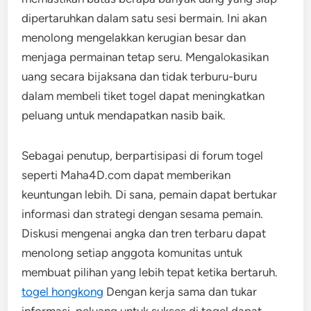
dipertaruhkan dalam satu sesi bermain. Ini akan
menolong mengelakkan kerugian besar dan
menjaga permainan tetap seru. Mengalokasikan
uang secara bijaksana dan tidak terburu-buru
dalam membeli tiket togel dapat meningkatkan
peluang untuk mendapatkan nasib baik.
Sebagai penutup, berpartisipasi di forum togel
seperti Maha4D.com dapat memberikan
keuntungan lebih. Di sana, pemain dapat bertukar
informasi dan strategi dengan sesama pemain.
Diskusi mengenai angka dan tren terbaru dapat
menolong setiap anggota komunitas untuk
membuat pilihan yang lebih tepat ketika bertaruh.
togel hongkong
Dengan kerja sama dan tukar