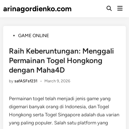
Skip
arinagordienko.com
Mai
to
Open
Men
Search
content
Posted
GAME ONLINE
in
Raih Keberuntungan: Menggali
Permainan Togel Hongkong
dengan Maha4D
by
safASFsf231
•
March 9, 2026
Permainan togel telah menjadi jenis game yang
digemari banyak orang di Indonesia, dan Togel
Hongkong serta Togel Singapore adalah dua varian
yang paling populer. Salah satu platform yang