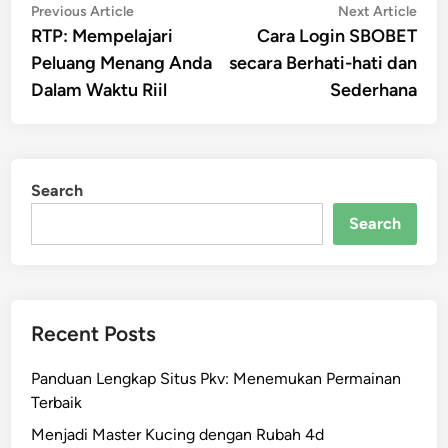
Post
Previous
Nex
Previous Article
Next Article
article:
artic
RTP: Mempelajari
Cara Login SBOBET
navigation
Peluang Menang Anda
secara Berhati-hati dan
Dalam Waktu Riil
Sederhana
Search
Search
Recent Posts
Panduan Lengkap Situs Pkv: Menemukan Permainan
Terbaik
Menjadi Master Kucing dengan Rubah 4d