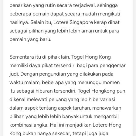
penarikan yang rutin secara terjadwal, sehingga
beberapa pemain dapat secara mudah mengikuti
hasilnya. Selain itu, Lotere Singapore kerap dihat
sebagai pilihan yang lebih lebih aman untuk para
pemain yang baru.
Sementara itu di pihak lain, Togel Hong Kong
memiliki daya pikat tersendiri bagi para penggemar
judi. Dengan pengundian yang dilakukan pada
waktu malam, beberapa yang menunggu momen
itu sebagai hiburan tersendiri. Togel Hongkong pun
dikenal melewati peluang yang lebih bervariasi
dalam aspek tentang aspek taruhan, menawarkan
pilihan yang lebih lebih banyak untuk mengambil
kombinasi angka. Hal ini menjadikan Lotere Hong
Kong bukan hanya sekedar, tetapi juga juga