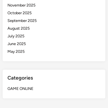
November 2025
October 2025
September 2025
August 2025
July 2025
June 2025
May 2025
Categories
GAME ONLINE