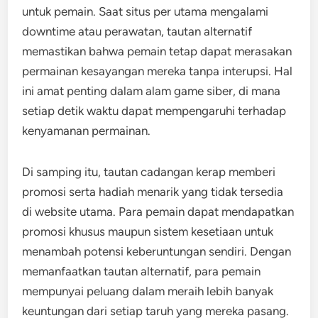
untuk pemain. Saat situs per utama mengalami
downtime atau perawatan, tautan alternatif
memastikan bahwa pemain tetap dapat merasakan
permainan kesayangan mereka tanpa interupsi. Hal
ini amat penting dalam alam game siber, di mana
setiap detik waktu dapat mempengaruhi terhadap
kenyamanan permainan.
Di samping itu, tautan cadangan kerap memberi
promosi serta hadiah menarik yang tidak tersedia
di website utama. Para pemain dapat mendapatkan
promosi khusus maupun sistem kesetiaan untuk
menambah potensi keberuntungan sendiri. Dengan
memanfaatkan tautan alternatif, para pemain
mempunyai peluang dalam meraih lebih banyak
keuntungan dari setiap taruh yang mereka pasang.