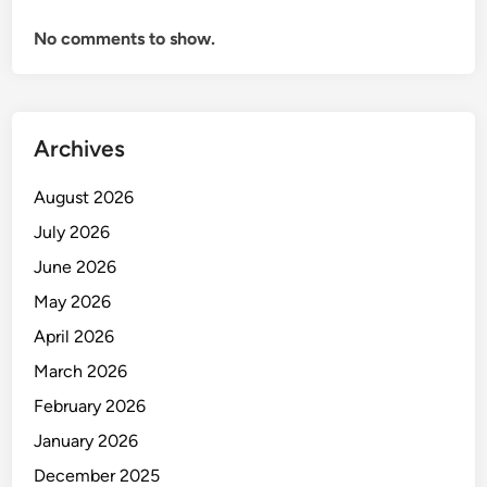
No comments to show.
Archives
August 2026
July 2026
June 2026
May 2026
April 2026
March 2026
February 2026
January 2026
December 2025