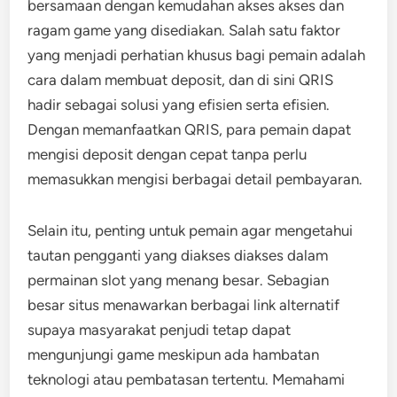
bersamaan dengan kemudahan akses akses dan
ragam game yang disediakan. Salah satu faktor
yang menjadi perhatian khusus bagi pemain adalah
cara dalam membuat deposit, dan di sini QRIS
hadir sebagai solusi yang efisien serta efisien.
Dengan memanfaatkan QRIS, para pemain dapat
mengisi deposit dengan cepat tanpa perlu
memasukkan mengisi berbagai detail pembayaran.
Selain itu, penting untuk pemain agar mengetahui
tautan pengganti yang diakses diakses dalam
permainan slot yang menang besar. Sebagian
besar situs menawarkan berbagai link alternatif
supaya masyarakat penjudi tetap dapat
mengunjungi game meskipun ada hambatan
teknologi atau pembatasan tertentu. Memahami