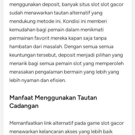
menggunakan deposit, banyak situs slot slot gacor
sudah menawarkan tautan alternatif yang
mendukung metode ini. Kondisi ini memberi
kemudahan bagi pemain dalam menikmati
permainan favorit mereka kapan saja tanpa
hambatan dari masalah. Dengan semua semua
keuntungan tersebut, deposit menjadi pilihan yang
menarik bagi semua pemain slot yang memperoleh
merasakan pengalaman bermain yang lebih yang
lebih nyaman dan efisien.
Manfaat Menggunakan Tautan
Cadangan
Memanfaatkan link alternatif pada game slot gacor
menawarkan kelancaran akses yang lebih baik