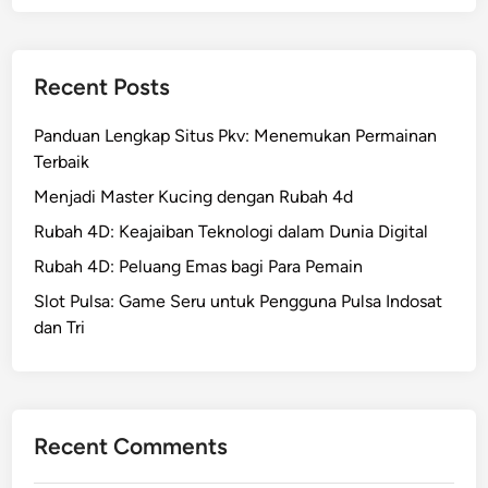
Recent Posts
Panduan Lengkap Situs Pkv: Menemukan Permainan
Terbaik
Menjadi Master Kucing dengan Rubah 4d
Rubah 4D: Keajaiban Teknologi dalam Dunia Digital
Rubah 4D: Peluang Emas bagi Para Pemain
Slot Pulsa: Game Seru untuk Pengguna Pulsa Indosat
dan Tri
Recent Comments