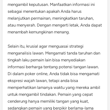
mengambil keputusan. Manfaatkan informasi ini
sebagai menentukan apakah Anda harus
melanjutkan permainan, meningkatkan taruhan,
atau menyerah. Dengan mengerti letak, Anda dapat
menambah kemungkinan menang.
Selain itu, krusial agar menguasai strategi
menganalisis lawan. Mengamati tanda taruhan dan
tingkah laku pemain lain bisa menyediakan
informasi berharga tentang potensi tangan lawan.
Di dalam poker online, Anda tidak bisa mengamati
ekspresi wajah lawan, tetapi anda bisa
memperhatikan lamanya waktu yang mereka ambil
untuk mengambil tindakan. Pemain yang cepat
cenderung hanya memiliki tangan yang kuat,
sedangkan pemain yang berpikir berlama-lama