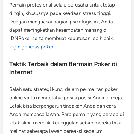
Pemain profesional selalu berusaha untuk tetap
dingin, khususnya pada keadaan stress tinggi.
Dengan menguasai bagian psikologis ini, Anda
dapat meningkatkan kesempatan menang di
IDNPoker serta membuat keputusan lebih baik.
login generasipoker
Taktik Terbaik dalam Bermain Poker di
Internet
Salah satu strategi kunci dalam permainan poker
online yaitu mengetahui posisi posisi Anda di meja.
Letak bisa berpengaruh tindakan Anda dan cara
Anda membaca lawan. Para pemain yang berada di
letak akhir memiliki keunggulan sebab mereka bisa
melihat seberapa lawan bereaksi sebelum