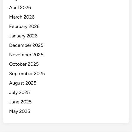
April 2026
March 2026
February 2026
January 2026
December 2025
November 2025
October 2025
September 2025
August 2025
July 2025
June 2025
May 2025