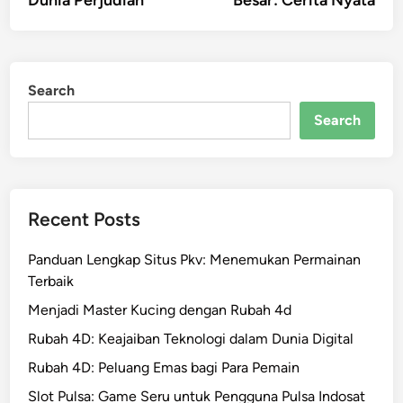
Dunia Perjudian
Besar: Cerita Nyata
Search
Search
Recent Posts
Panduan Lengkap Situs Pkv: Menemukan Permainan
Terbaik
Menjadi Master Kucing dengan Rubah 4d
Rubah 4D: Keajaiban Teknologi dalam Dunia Digital
Rubah 4D: Peluang Emas bagi Para Pemain
Slot Pulsa: Game Seru untuk Pengguna Pulsa Indosat