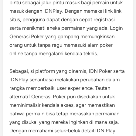
pintu sebagai jalur pintu masuk bagi pemain untuk
masuk dengan IDNPlay. Dengan memakai link link
situs, pengguna dapat dengan cepat registrasi
serta menikmati aneka permainan yang ada. Login
Generasi Poker yang gampang memungkinkan
orang untuk tanpa ragu memasuki alam poker
online tanpa mengalami kendala teknis.
Sebagai, si platform yang dinamis, IDN Poker serta
IDNPlay senantiasa melakukan perubahan dalam
rangka memperbaiki user experience. Tautan
alternatif Generasi Poker pun disediakan untuk
meminimalisir kendala akses, agar memastikan
bahwa permain bisa tetap merasakan permainan
yang disukai yang mereka inginkan di mana saja.
Dengan memahami seluk-beluk detail IDN Play