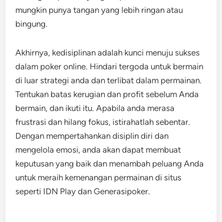
mungkin punya tangan yang lebih ringan atau
bingung.
Akhirnya, kedisiplinan adalah kunci menuju sukses
dalam poker online. Hindari tergoda untuk bermain
di luar strategi anda dan terlibat dalam permainan.
Tentukan batas kerugian dan profit sebelum Anda
bermain, dan ikuti itu. Apabila anda merasa
frustrasi dan hilang fokus, istirahatlah sebentar.
Dengan mempertahankan disiplin diri dan
mengelola emosi, anda akan dapat membuat
keputusan yang baik dan menambah peluang Anda
untuk meraih kemenangan permainan di situs
seperti IDN Play dan Generasipoker.