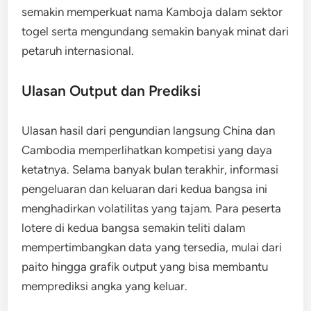
semakin memperkuat nama Kamboja dalam sektor
togel serta mengundang semakin banyak minat dari
petaruh internasional.
Ulasan Output dan Prediksi
Ulasan hasil dari pengundian langsung China dan
Cambodia memperlihatkan kompetisi yang daya
ketatnya. Selama banyak bulan terakhir, informasi
pengeluaran dan keluaran dari kedua bangsa ini
menghadirkan volatilitas yang tajam. Para peserta
lotere di kedua bangsa semakin teliti dalam
mempertimbangkan data yang tersedia, mulai dari
paito hingga grafik output yang bisa membantu
memprediksi angka yang keluar.