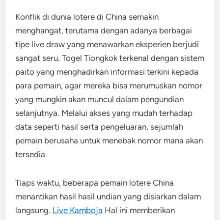
Konflik di dunia lotere di China semakin
menghangat, terutama dengan adanya berbagai
tipe live draw yang menawarkan eksperien berjudi
sangat seru. Togel Tiongkok terkenal dengan sistem
paito yang menghadirkan informasi terkini kepada
para pemain, agar mereka bisa merumuskan nomor
yang mungkin akan muncul dalam pengundian
selanjutnya. Melalui akses yang mudah terhadap
data seperti hasil serta pengeluaran, sejumlah
pemain berusaha untuk menebak nomor mana akan
tersedia.
Tiaps waktu, beberapa pemain lotere China
menantikan hasil hasil undian yang disiarkan dalam
langsung.
Live Kamboja
Hal ini memberikan