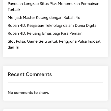
Panduan Lengkap Situs Pkv: Menemukan Permainan
Terbaik
Menjadi Master Kucing dengan Rubah 4d
Rubah 4D: Keajaiban Teknologi dalam Dunia Digital
Rubah 4D: Peluang Emas bagi Para Pemain
Slot Pulsa: Game Seru untuk Pengguna Pulsa Indosat
dan Tri
Recent Comments
No comments to show.