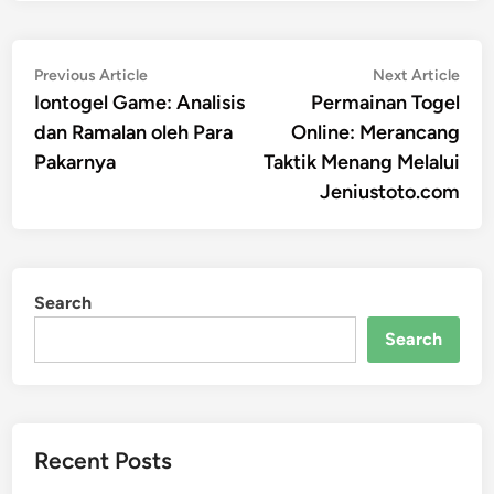
Post
Previous
Nex
Previous Article
Next Article
article:
artic
Iontogel Game: Analisis
Permainan Togel
navigation
dan Ramalan oleh Para
Online: Merancang
Pakarnya
Taktik Menang Melalui
Jeniustoto.com
Search
Search
Recent Posts