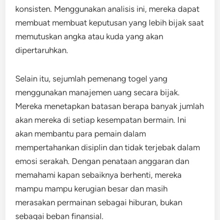
konsisten. Menggunakan analisis ini, mereka dapat
membuat membuat keputusan yang lebih bijak saat
memutuskan angka atau kuda yang akan
dipertaruhkan.
Selain itu, sejumlah pemenang togel yang
menggunakan manajemen uang secara bijak.
Mereka menetapkan batasan berapa banyak jumlah
akan mereka di setiap kesempatan bermain. Ini
akan membantu para pemain dalam
mempertahankan disiplin dan tidak terjebak dalam
emosi serakah. Dengan penataan anggaran dan
memahami kapan sebaiknya berhenti, mereka
mampu mampu kerugian besar dan masih
merasakan permainan sebagai hiburan, bukan
sebagai beban finansial.