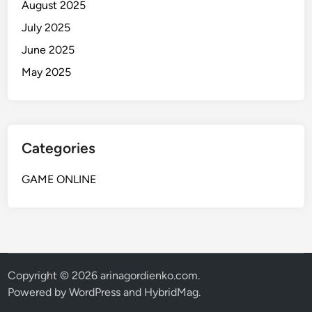
August 2025
July 2025
June 2025
May 2025
Categories
GAME ONLINE
Copyright © 2026
arinagordienko.com
.
Powered by
WordPress
and
HybridMag
.