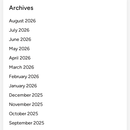
Archives
August 2026
July 2026
June 2026
May 2026
April 2026
March 2026
February 2026
January 2026
December 2025
November 2025
October 2025
September 2025