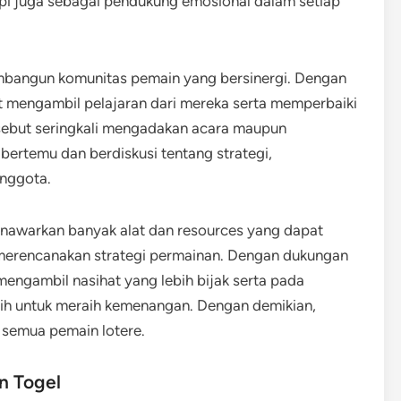
pi juga sebagai pendukung emosional dalam setiap
angun komunitas pemain yang bersinergi. Dengan
mengambil pelajaran dari mereka serta memperbaiki
rsebut seringkali mengadakan acara maupun
rtemu dan berdiskusi tentang strategi,
anggota.
enawarkan banyak alat dan resources yang dapat
 merencanakan strategi permainan. Dengan dukungan
mengambil nasihat yang lebih bijak serta pada
ih untuk meraih kemenangan. Dengan demikian,
 semua pemain lotere.
n Togel