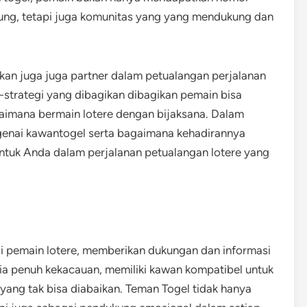
ng, tetapi juga komunitas yang yang mendukung dan
kan juga juga partner dalam petualangan perjalanan
i-strategi yang dibagikan dibagikan pemain bisa
aimana bermain lotere dengan bijaksana. Dalam
mengenai kawantogel serta bagaimana kehadirannya
ntuk Anda dalam perjalanan petualangan lotere yang
i pemain lotere, memberikan dukungan dan informasi
a penuh kekacauan, memiliki kawan kompatibel untuk
yang tak bisa diabaikan. Teman Togel tidak hanya