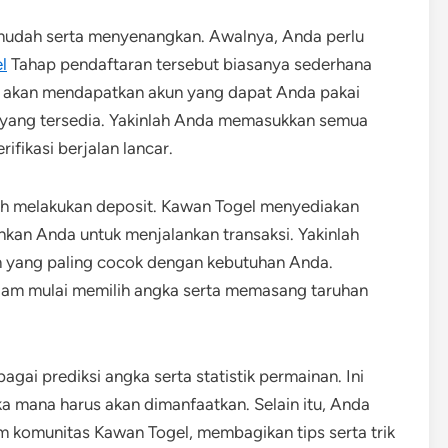
mudah serta menyenangkan. Awalnya, Anda perlu
l
Tahap pendaftaran tersebut biasanya sederhana
nda akan mendapatkan akun yang dapat Anda pakai
 yang tersedia. Yakinlah Anda memasukkan semua
ifikasi berjalan lancar.
lah melakukan deposit. Kawan Togel menyediakan
n Anda untuk menjalankan transaksi. Yakinlah
yang paling cocok dengan kebutuhan Anda.
alam mulai memilih angka serta memasang taruhan
gai prediksi angka serta statistik permainan. Ini
mana harus akan dimanfaatkan. Selain itu, Anda
m komunitas Kawan Togel, membagikan tips serta trik