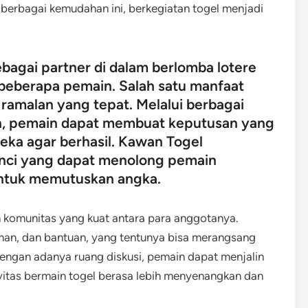
erbagai kemudahan ini, berkegiatan togel menjadi
agai partner di dalam berlomba lotere
eberapa pemain. Salah satu manfaat
ramalan yang tepat. Melalui berbagai
akan, pemain dapat membuat keputusan yang
ka agar berhasil. Kawan Togel
nci yang dapat menolong pemain
untuk memutuskan angka.
n komunitas yang kuat antara para anggotanya.
man, dan bantuan, yang tentunya bisa merangsang
Dengan adanya ruang diskusi, pemain dapat menjalin
itas bermain togel berasa lebih menyenangkan dan