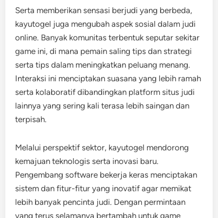
Serta memberikan sensasi berjudi yang berbeda,
kayutogel juga mengubah aspek sosial dalam judi
online. Banyak komunitas terbentuk seputar sekitar
game ini, di mana pemain saling tips dan strategi
serta tips dalam meningkatkan peluang menang.
Interaksi ini menciptakan suasana yang lebih ramah
serta kolaboratif dibandingkan platform situs judi
lainnya yang sering kali terasa lebih saingan dan
terpisah.
Melalui perspektif sektor, kayutogel mendorong
kemajuan teknologis serta inovasi baru.
Pengembang software bekerja keras menciptakan
sistem dan fitur-fitur yang inovatif agar memikat
lebih banyak pencinta judi. Dengan permintaan
yang terus selamanya bertambah untuk game