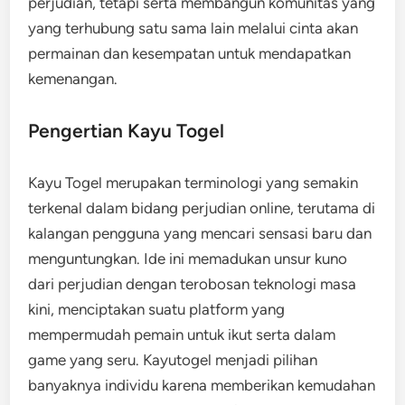
perjudian, tetapi serta membangun komunitas yang
yang terhubung satu sama lain melalui cinta akan
permainan dan kesempatan untuk mendapatkan
kemenangan.
Pengertian Kayu Togel
Kayu Togel merupakan terminologi yang semakin
terkenal dalam bidang perjudian online, terutama di
kalangan pengguna yang mencari sensasi baru dan
menguntungkan. Ide ini memadukan unsur kuno
dari perjudian dengan terobosan teknologi masa
kini, menciptakan suatu platform yang
mempermudah pemain untuk ikut serta dalam
game yang seru. Kayutogel menjadi pilihan
banyaknya individu karena memberikan kemudahan