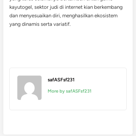
kayutogel, sektor judi di internet kian berkembang
dan menyesuaikan diri, menghasilkan ekosistem
yang dinamis serta variatif.
safASFsf231
More by safASFsf231