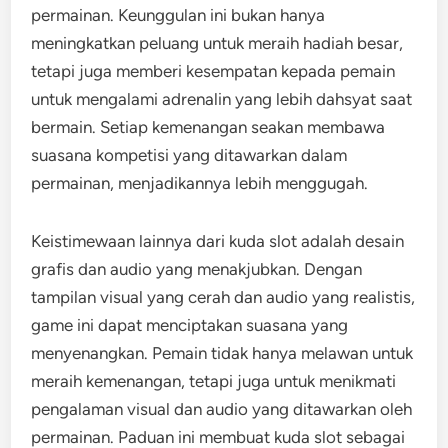
permainan. Keunggulan ini bukan hanya
meningkatkan peluang untuk meraih hadiah besar,
tetapi juga memberi kesempatan kepada pemain
untuk mengalami adrenalin yang lebih dahsyat saat
bermain. Setiap kemenangan seakan membawa
suasana kompetisi yang ditawarkan dalam
permainan, menjadikannya lebih menggugah.
Keistimewaan lainnya dari kuda slot adalah desain
grafis dan audio yang menakjubkan. Dengan
tampilan visual yang cerah dan audio yang realistis,
game ini dapat menciptakan suasana yang
menyenangkan. Pemain tidak hanya melawan untuk
meraih kemenangan, tetapi juga untuk menikmati
pengalaman visual dan audio yang ditawarkan oleh
permainan. Paduan ini membuat kuda slot sebagai