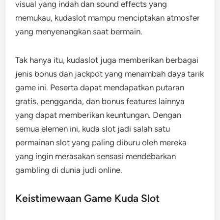
visual yang indah dan sound effects yang
memukau, kudaslot mampu menciptakan atmosfer
yang menyenangkan saat bermain.
Tak hanya itu, kudaslot juga memberikan berbagai
jenis bonus dan jackpot yang menambah daya tarik
game ini. Peserta dapat mendapatkan putaran
gratis, pengganda, dan bonus features lainnya
yang dapat memberikan keuntungan. Dengan
semua elemen ini, kuda slot jadi salah satu
permainan slot yang paling diburu oleh mereka
yang ingin merasakan sensasi mendebarkan
gambling di dunia judi online.
Keistimewaan Game Kuda Slot