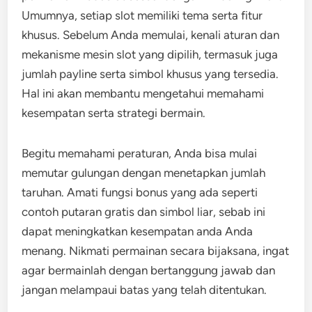
Umumnya, setiap slot memiliki tema serta fitur
khusus. Sebelum Anda memulai, kenali aturan dan
mekanisme mesin slot yang dipilih, termasuk juga
jumlah payline serta simbol khusus yang tersedia.
Hal ini akan membantu mengetahui memahami
kesempatan serta strategi bermain.
Begitu memahami peraturan, Anda bisa mulai
memutar gulungan dengan menetapkan jumlah
taruhan. Amati fungsi bonus yang ada seperti
contoh putaran gratis dan simbol liar, sebab ini
dapat meningkatkan kesempatan anda Anda
menang. Nikmati permainan secara bijaksana, ingat
agar bermainlah dengan bertanggung jawab dan
jangan melampaui batas yang telah ditentukan.