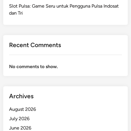
Slot Pulsa: Game Seru untuk Pengguna Pulsa Indosat
dan Tri
Recent Comments
No comments to show.
Archives
August 2026
July 2026
June 2026