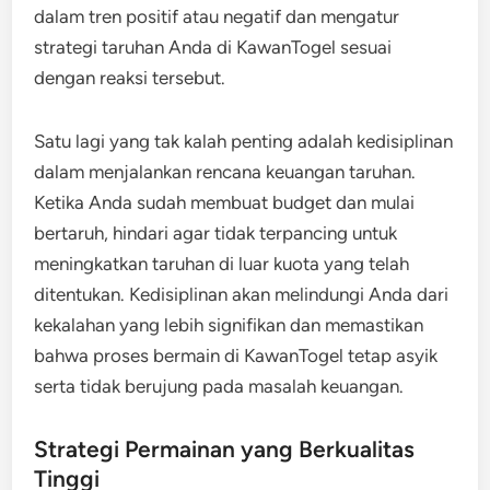
dalam tren positif atau negatif dan mengatur
strategi taruhan Anda di KawanTogel sesuai
dengan reaksi tersebut.
Satu lagi yang tak kalah penting adalah kedisiplinan
dalam menjalankan rencana keuangan taruhan.
Ketika Anda sudah membuat budget dan mulai
bertaruh, hindari agar tidak terpancing untuk
meningkatkan taruhan di luar kuota yang telah
ditentukan. Kedisiplinan akan melindungi Anda dari
kekalahan yang lebih signifikan dan memastikan
bahwa proses bermain di KawanTogel tetap asyik
serta tidak berujung pada masalah keuangan.
Strategi Permainan yang Berkualitas
Tinggi