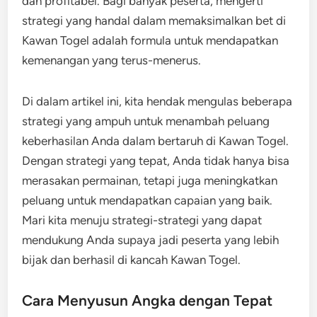
dan profitabel. Bagi banyak peserta, mengerti
strategi yang handal dalam memaksimalkan bet di
Kawan Togel adalah formula untuk mendapatkan
kemenangan yang terus-menerus.
Di dalam artikel ini, kita hendak mengulas beberapa
strategi yang ampuh untuk menambah peluang
keberhasilan Anda dalam bertaruh di Kawan Togel.
Dengan strategi yang tepat, Anda tidak hanya bisa
merasakan permainan, tetapi juga meningkatkan
peluang untuk mendapatkan capaian yang baik.
Mari kita menuju strategi-strategi yang dapat
mendukung Anda supaya jadi peserta yang lebih
bijak dan berhasil di kancah Kawan Togel.
Cara Menyusun Angka dengan Tepat