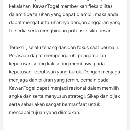
kekalahan. KawanTogel memberikan fleksibilitas
dalam tipe taruhan yang dapat diambil, maka anda
dapat mengatur taruhannya dengan anggaran yang
tersedia serta menghindari potensi risiko besar.
Terakhir, selalu tenang dan dan fokus saat bermain.
Perasaan dapat mempengaruhi pengambilan
keputusan sering kali sering membawa pada
keputusan-keputusan yang buruk. Dengan menjaga
menjaga dan pikiran yang jernih, pemain pada
KawanTogel dapat menjadi rasional dalam memilih
angka dan serta menyusun strategi. Sikap dan bijak
serta sabar akan sangat bermanfaat untuk
mencapai tujuan yang diimpikan.