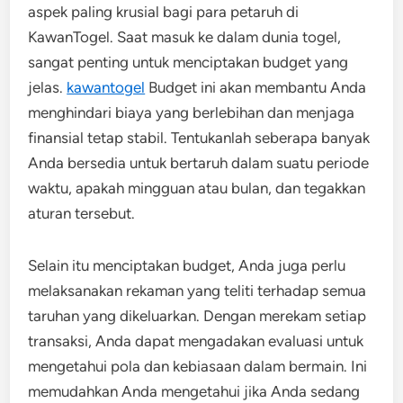
aspek paling krusial bagi para petaruh di
KawanTogel. Saat masuk ke dalam dunia togel,
sangat penting untuk menciptakan budget yang
jelas.
kawantogel
Budget ini akan membantu Anda
menghindari biaya yang berlebihan dan menjaga
finansial tetap stabil. Tentukanlah seberapa banyak
Anda bersedia untuk bertaruh dalam suatu periode
waktu, apakah mingguan atau bulan, dan tegakkan
aturan tersebut.
Selain itu menciptakan budget, Anda juga perlu
melaksanakan rekaman yang teliti terhadap semua
taruhan yang dikeluarkan. Dengan merekam setiap
transaksi, Anda dapat mengadakan evaluasi untuk
mengetahui pola dan kebiasaan dalam bermain. Ini
memudahkan Anda mengetahui jika Anda sedang