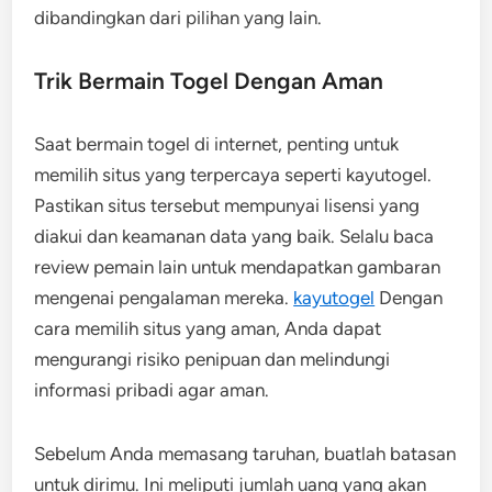
dibandingkan dari pilihan yang lain.
Trik Bermain Togel Dengan Aman
Saat bermain togel di internet, penting untuk
memilih situs yang terpercaya seperti kayutogel.
Pastikan situs tersebut mempunyai lisensi yang
diakui dan keamanan data yang baik. Selalu baca
review pemain lain untuk mendapatkan gambaran
mengenai pengalaman mereka.
kayutogel
Dengan
cara memilih situs yang aman, Anda dapat
mengurangi risiko penipuan dan melindungi
informasi pribadi agar aman.
Sebelum Anda memasang taruhan, buatlah batasan
untuk dirimu. Ini meliputi jumlah uang yang akan