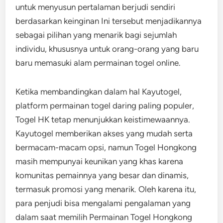
untuk menyusun pertalaman berjudi sendiri
berdasarkan keinginan Ini tersebut menjadikannya
sebagai pilihan yang menarik bagi sejumlah
individu, khususnya untuk orang-orang yang baru
baru memasuki alam permainan togel online.
Ketika membandingkan dalam hal Kayutogel,
platform permainan togel daring paling populer,
Togel HK tetap menunjukkan keistimewaannya.
Kayutogel memberikan akses yang mudah serta
bermacam-macam opsi, namun Togel Hongkong
masih mempunyai keunikan yang khas karena
komunitas pemainnya yang besar dan dinamis,
termasuk promosi yang menarik. Oleh karena itu,
para penjudi bisa mengalami pengalaman yang
dalam saat memilih Permainan Togel Hongkong