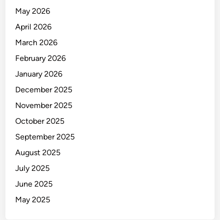
May 2026
April 2026
March 2026
February 2026
January 2026
December 2025
November 2025
October 2025
September 2025
August 2025
July 2025
June 2025
May 2025