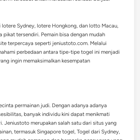
ti lotere Sydney, lotere Hongkong, dan lotto Macau,
ya pikat tersendiri. Pemain bisa dengan mudah
te terpercaya seperti jeniustoto.com. Melalui
ahami perbedaan antara tipe-tipe togel ini menjadi
yang ingin memaksimalkan kesempatan
 pecinta permainan judi. Dengan adanya adanya
bilitas, banyak individu kini dapat menikmati
. Jeniustoto merupakan salah satu dari situs yang
an, termasuk Singapore togel, Togel dari Sydney,