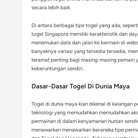
secara lebih baik.
Di antara berbagai tipe togel yang ada, seper
togel Singapore memiliki karakteristik dan da
menemukan data dan jalan ke bermain di websi
banyaknya variasi yang tersedia tersedia, mem
teramat penting bagi masing-masing pemain 
keberuntungan sendiri.
Dasar-Dasar Togel Di Dunia Maya
Togel di dunia maya kian dikenal di kalangan
teknologi yang memudahkan memudahkan aksesi
permainan di dalam kenyamanan hunian sendiri
menawarkan menawarkan beraneka tipe permain