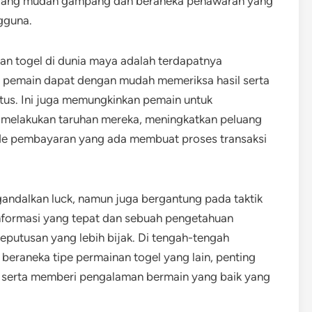
i yang mudah gampang dan beraneka penawaran yang
gguna.
an togel di dunia maya adalah terdapatnya
ra pemain dapat dengan mudah memeriksa hasil serta
itus. Ini juga memungkinkan pemain untuk
a melakukan taruhan mereka, meningkatkan peluang
ode pembayaran yang ada membuat proses transaksi
ndalkan luck, namun juga bergantung pada taktik
informasi yang tepat dan sebuah pengetahuan
eputusan yang lebih bijak. Di tengah-tengah
beraneka tipe permainan togel yang lain, penting
a serta memberi pengalaman bermain yang baik yang