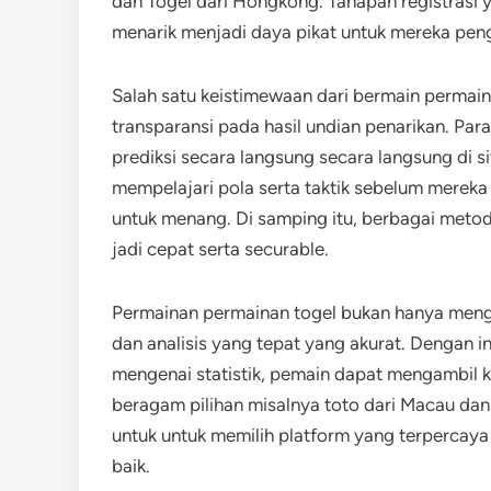
dan Togel dari Hongkong. Tahapan registras
menarik menjadi daya pikat untuk mereka pen
Salah satu keistimewaan dari bermain permain
transparansi pada hasil undian penarikan. Pa
prediksi secara langsung secara langsung di s
mempelajari pola serta taktik sebelum merek
untuk menang. Di samping itu, berbagai met
jadi cepat serta securable.
Permainan permainan togel bukan hanya menga
dan analisis yang tepat yang akurat. Dengan 
mengenai statistik, pemain dapat mengambil k
beragam pilihan misalnya toto dari Macau dan 
untuk untuk memilih platform yang terpercay
baik.