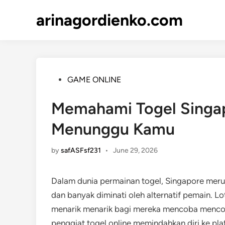
Skip
arinagordienko.com
to
content
Posted
GAME ONLINE
in
Memahami Togel Singap
Menunggu Kamu
by
safASFsf231
•
June 29, 2026
Dalam dunia permainan togel, Singapore merup
dan banyak diminati oleh alternatif pemain.
menarik menarik bagi mereka mencoba mencoba
penggiat togel online memindahkan diri ke pla