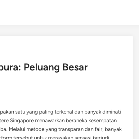
ura: Peluang Besar
akan satu yang paling terkenal dan banyak diminati
 Lotere Singapore menawarkan beraneka kesempatan
. Melalui metode yang transparan dan fair, banyak
tform tersebut untuk merasakan sensasi berjudi