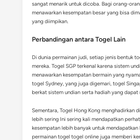
sangat menarik untuk dicoba. Bagi orang-oran
menawarkan kesempatan besar yang bisa dim
yang diimpikan.
Perbandingan antara Togel Lain
Di dunia permainan judi, setiap jenis bentuk t
mereka. Togel SGP terkenal karena sistem und
menawarkan kesempatan bermain yang nyama
togel Sydney, yang juga digemari, togel Sin
berkat sistem undian serta hadiah yang dapat 
Sementara, Togel Hong Kong menghadirkan din
lebih sering Ini sering kali mendapatkan perh
kesempatan lebih banyak untuk mendapatkan
permainan togel togel online juga memberi k