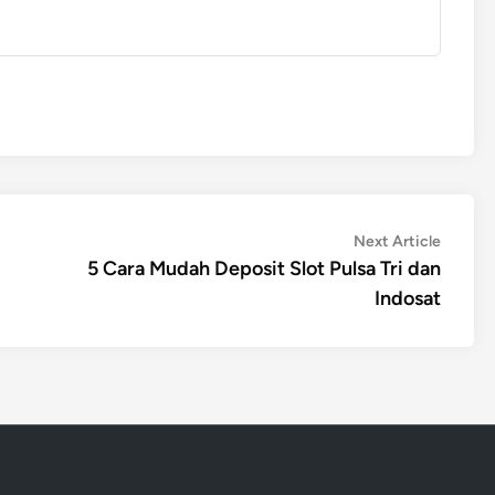
Next
Next Article
article:
5 Cara Mudah Deposit Slot Pulsa Tri dan
Indosat