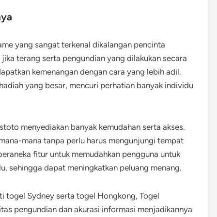
nya
ame yang sangat terkenal dikalangan pencinta
jika terang serta pengundian yang dilakukan secara
dapatkan kemenangan dengan cara yang lebih adil.
a hadiah yang besar, mencuri perhatian banyak individu
niustoto menyediakan banyak kemudahan serta akses.
 mana-mana tanpa perlu harus mengunjungi tempat
an beraneka fitur untuk memudahkan pengguna untuk
lu, sehingga dapat meningkatkan peluang menang.
ti togel Sydney serta togel Hongkong, Togel
litas pengundian dan akurasi informasi menjadikannya