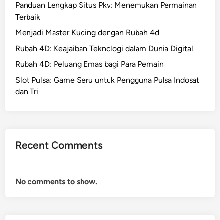
Panduan Lengkap Situs Pkv: Menemukan Permainan
Terbaik
Menjadi Master Kucing dengan Rubah 4d
Rubah 4D: Keajaiban Teknologi dalam Dunia Digital
Rubah 4D: Peluang Emas bagi Para Pemain
Slot Pulsa: Game Seru untuk Pengguna Pulsa Indosat
dan Tri
Recent Comments
No comments to show.