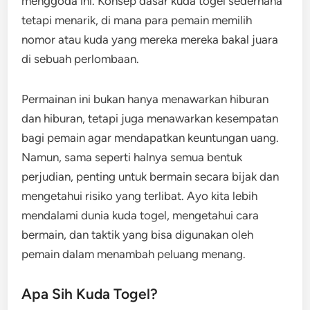
menggoda ini. Konsep dasar kuda togel sederhana
tetapi menarik, di mana para pemain memilih
nomor atau kuda yang mereka mereka bakal juara
di sebuah perlombaan.
Permainan ini bukan hanya menawarkan hiburan
dan hiburan, tetapi juga menawarkan kesempatan
bagi pemain agar mendapatkan keuntungan uang.
Namun, sama seperti halnya semua bentuk
perjudian, penting untuk bermain secara bijak dan
mengetahui risiko yang terlibat. Ayo kita lebih
mendalami dunia kuda togel, mengetahui cara
bermain, dan taktik yang bisa digunakan oleh
pemain dalam menambah peluang menang.
Apa Sih Kuda Togel?