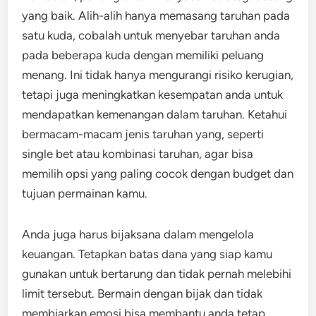
yang baik. Alih-alih hanya memasang taruhan pada
satu kuda, cobalah untuk menyebar taruhan anda
pada beberapa kuda dengan memiliki peluang
menang. Ini tidak hanya mengurangi risiko kerugian,
tetapi juga meningkatkan kesempatan anda untuk
mendapatkan kemenangan dalam taruhan. Ketahui
bermacam-macam jenis taruhan yang, seperti
single bet atau kombinasi taruhan, agar bisa
memilih opsi yang paling cocok dengan budget dan
tujuan permainan kamu.
Anda juga harus bijaksana dalam mengelola
keuangan. Tetapkan batas dana yang siap kamu
gunakan untuk bertarung dan tidak pernah melebihi
limit tersebut. Bermain dengan bijak dan tidak
membiarkan emosi bisa membantu anda tetap