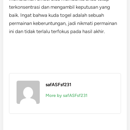
terkonsentrasi dan mengambil keputusan yang
baik. Ingat bahwa kuda togel adalah sebuah
permainan keberuntungan, jadi nikmati permainan
ini dan tidak terlalu terfokus pada hasil akhir.
safASFsf231
More by safASFsf231