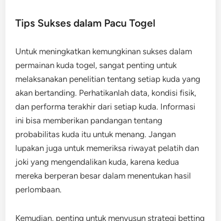
Tips Sukses dalam Pacu Togel
Untuk meningkatkan kemungkinan sukses dalam
permainan kuda togel, sangat penting untuk
melaksanakan penelitian tentang setiap kuda yang
akan bertanding. Perhatikanlah data, kondisi fisik,
dan performa terakhir dari setiap kuda. Informasi
ini bisa memberikan pandangan tentang
probabilitas kuda itu untuk menang. Jangan
lupakan juga untuk memeriksa riwayat pelatih dan
joki yang mengendalikan kuda, karena kedua
mereka berperan besar dalam menentukan hasil
perlombaan.
Kemudian, penting untuk menyusun strategi betting