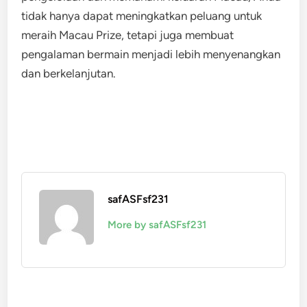
tidak hanya dapat meningkatkan peluang untuk
meraih Macau Prize, tetapi juga membuat
pengalaman bermain menjadi lebih menyenangkan
dan berkelanjutan.
safASFsf231
More by safASFsf231