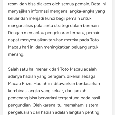
resmi dan bisa diakses oleh semua pemain. Data ini
menyajikan informasi mengenai angka-angka yang
keluar dan menjadi kunci bagi pemain untuk
menganalisis pola serta strategi dalam bermain.
Dengan memantau pengeluaran terbaru, pemain
dapat menyesuaikan taruhan mereka pada Toto
Macau hari ini dan meningkatkan peluang untuk
menang.
Salah satu hal menarik dari Toto Macau adalah
adanya hadiah yang beragam, dikenal sebagai
Macau Prize. Hadiah ini ditawarkan berdasarkan
kombinasi angka yang keluar, dan jumlah
pemenang bisa bervariasi tergantung pada hasil
pengundian. Oleh karena itu, memahami sistem
pengeluaran dan hadiah adalah langkah penting