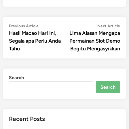
Post
Previous
Nex
Previous Article
Next Article
article:
artic
Hasil Macao Hari Ini,
Lima Alasan Mengapa
navigation
Segala apa Perlu Anda
Permainan Slot Demo
Tahu
Begitu Mengasyikkan
Search
Search
Recent Posts