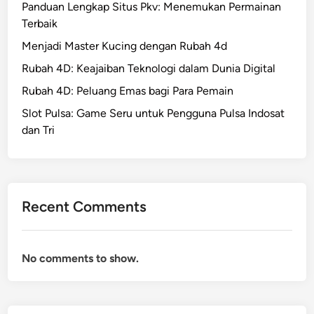
Panduan Lengkap Situs Pkv: Menemukan Permainan
Terbaik
Menjadi Master Kucing dengan Rubah 4d
Rubah 4D: Keajaiban Teknologi dalam Dunia Digital
Rubah 4D: Peluang Emas bagi Para Pemain
Slot Pulsa: Game Seru untuk Pengguna Pulsa Indosat
dan Tri
Recent Comments
No comments to show.