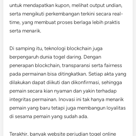
untuk mendapatkan kupon, melihat output undian,
serta mengikuti perkembangan terkini secara real-
time, yang membuat proses berlaga lebih praktis
serta menarik.
Di samping itu, teknologi blockchain juga
berpengaruh dunia togel daring. Dengan
penerapan blockchain, transparansi serta fairness
pada permainan bisa ditingkatkan. Setiap akta yang
dilakukan dapat diikuti dan dikonfirmasi, sehingga
pemain secara kian nyaman dan yakin terhadap
integritas permainan. Inovasi ini tak hanya menarik
pemain yang baru tetapi juga membangun loyalitas
di sesama pemain yang sudah ada.
Terakhir, banyak website perjudian togel online