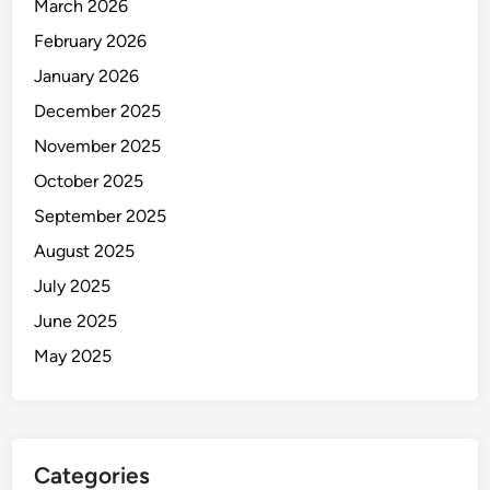
March 2026
February 2026
January 2026
December 2025
November 2025
October 2025
September 2025
August 2025
July 2025
June 2025
May 2025
Categories