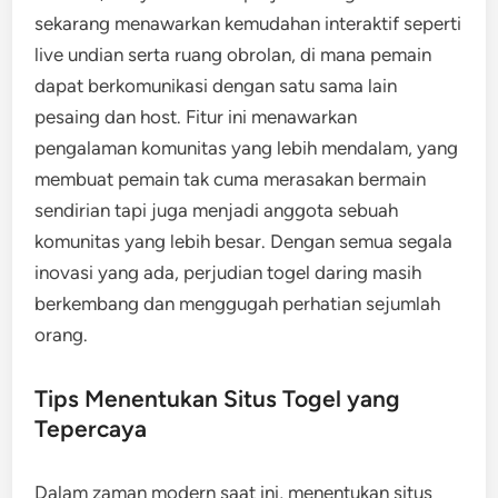
sekarang menawarkan kemudahan interaktif seperti
live undian serta ruang obrolan, di mana pemain
dapat berkomunikasi dengan satu sama lain
pesaing dan host. Fitur ini menawarkan
pengalaman komunitas yang lebih mendalam, yang
membuat pemain tak cuma merasakan bermain
sendirian tapi juga menjadi anggota sebuah
komunitas yang lebih besar. Dengan semua segala
inovasi yang ada, perjudian togel daring masih
berkembang dan menggugah perhatian sejumlah
orang.
Tips Menentukan Situs Togel yang
Tepercaya
Dalam zaman modern saat ini, menentukan situs