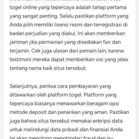
togel online yang tepercaya adalah tahap pertama
yang sangat penting. Selalu pastikan platform yang
Anda pilih memiliki lisensi resmi dan terregistrasi di
badan perjudian yang diakui. Ini akan memberikan
jaminan jika permainan yang disediakan fair dan
terjamin. Cek juga ulasan dari pemain lain, karena
testimoni mereka dapat memberikan visi yang jelas
tentang nama baik situs tersebut.
Selanjutnya, periksa cara pembayaran yang
ditawarkan oleh platform togel. Platform yang
tepercaya biasanya menawarkan beragam opsi
metode deposit dan penarikan yang aman. Pastikan
juga bahwa situs tersebut memakai enkripsi data
untuk melindungi data pribadi dan finansial Anda.
Ini akan menolong menghindari fraud dan isu