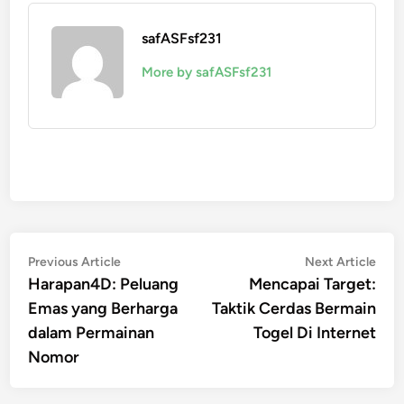
safASFsf231
More by safASFsf231
Post
Previous
Nex
Previous Article
Next Article
article:
artic
Harapan4D: Peluang
Mencapai Target:
navigation
Emas yang Berharga
Taktik Cerdas Bermain
dalam Permainan
Togel Di Internet
Nomor