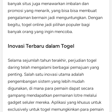
banyak situs juga menawarkan imbalan dan
promosi yang menarik, yang bisa bisa membuat
pengalaman bermain jadi menguntungkan. Dengan
begitu, togel online jadi pilihan populer bagi
banyak orang yang ingin mencoba.
Inovasi Terbaru dalam Togel
Selama sejumlah tahun terakhir, perjudian togel
daring telah mengalami berbagai pemajuan yang
penting. Salah satu inovasi utama adalah
pengembangan sistem yang lebih mudah
digunakan, di mana para pemain dapat secara
gampang mendapatkan permainan lotre melalui
gadget seluler mereka. Aplikasi yang khusus untuk
exclusively untuk togel memungkinkan para pemain