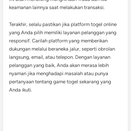
keamanan lainnya saat melakukan transaksi.
Terakhir, selalu pastikan jika platform togel online
yang Anda pilih memiliki layanan pelanggan yang
responsif. Carilah platform yang memberikan
dukungan melalui beraneka jalur, seperti obrolan
langsung, email, atau telepon. Dengan layanan
pelanggan yang baik, Anda akan merasa lebih
nyaman jika menghadapi masalah atau punya
pertanyaan tentang game togel sekarang yang
Anda ikuti.