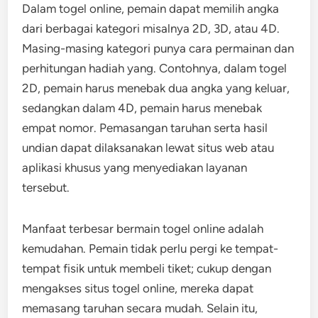
Dalam togel online, pemain dapat memilih angka
dari berbagai kategori misalnya 2D, 3D, atau 4D.
Masing-masing kategori punya cara permainan dan
perhitungan hadiah yang. Contohnya, dalam togel
2D, pemain harus menebak dua angka yang keluar,
sedangkan dalam 4D, pemain harus menebak
empat nomor. Pemasangan taruhan serta hasil
undian dapat dilaksanakan lewat situs web atau
aplikasi khusus yang menyediakan layanan
tersebut.
Manfaat terbesar bermain togel online adalah
kemudahan. Pemain tidak perlu pergi ke tempat-
tempat fisik untuk membeli tiket; cukup dengan
mengakses situs togel online, mereka dapat
memasang taruhan secara mudah. Selain itu,