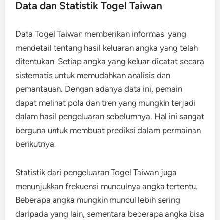
Data dan Statistik Togel Taiwan
Data Togel Taiwan memberikan informasi yang
mendetail tentang hasil keluaran angka yang telah
ditentukan. Setiap angka yang keluar dicatat secara
sistematis untuk memudahkan analisis dan
pemantauan. Dengan adanya data ini, pemain
dapat melihat pola dan tren yang mungkin terjadi
dalam hasil pengeluaran sebelumnya. Hal ini sangat
berguna untuk membuat prediksi dalam permainan
berikutnya.
Statistik dari pengeluaran Togel Taiwan juga
menunjukkan frekuensi munculnya angka tertentu.
Beberapa angka mungkin muncul lebih sering
daripada yang lain, sementara beberapa angka bisa