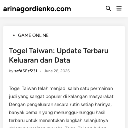
Skip
arinagordienko.com
Mai
to
Open
Men
Search
content
Posted
GAME ONLINE
in
Togel Taiwan: Update Terbaru
Keluaran dan Data
by
safASFsf231
•
June 28, 2026
Togel Taiwan telah menjadi salah satu permainan
judi yang sangat populer di kalangan masyarakat.
Dengan pengeluaran secara rutin setiap harinya,
banyak pemain yang menunggu-nunggu hasil
terbaru untuk menentukan langkah selanjutnya