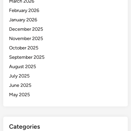
March 2026
February 2026
January 2026
December 2025
November 2025
October 2025
September 2025
August 2025
July 2025
June 2025
May 2025
Categories