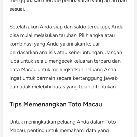
menggunakan metode pembayaran yang aman dan
sesuai.
Setelah akun Anda siap dan saldo tercukupi, Anda
bisa mulai melakukan taruhan. Pilih angka atau
kombinasi yang Anda yakini akan keluar
berdasarkan analisis atau keberuntungan. Jangan
lupa untuk selalu mengecek keluaran terbaru dan
data Macau untuk meningkatkan peluang Anda.
Ingat untuk bermain secara bertanggung jawab
dan tidak melebihi batas yang telah ditentukan.
Tips Memenangkan Toto Macau
Untuk meningkatkan peluang Anda dalam Toto
Macau, penting untuk memahami data yang