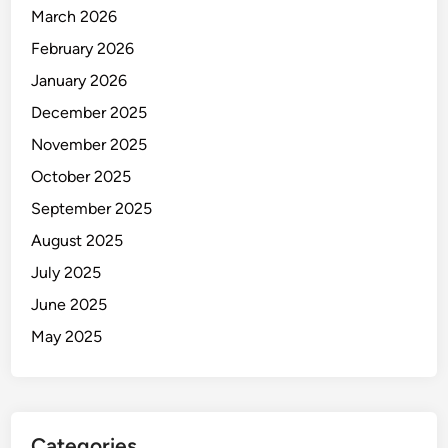
March 2026
February 2026
January 2026
December 2025
November 2025
October 2025
September 2025
August 2025
July 2025
June 2025
May 2025
Categories