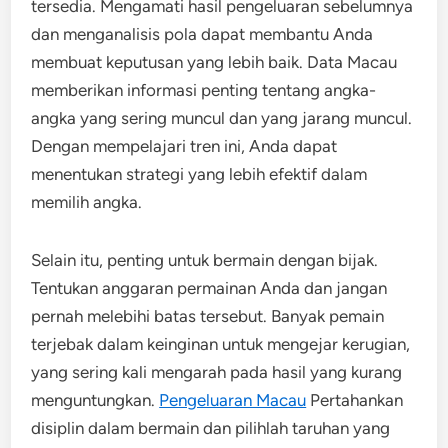
tersedia. Mengamati hasil pengeluaran sebelumnya
dan menganalisis pola dapat membantu Anda
membuat keputusan yang lebih baik. Data Macau
memberikan informasi penting tentang angka-
angka yang sering muncul dan yang jarang muncul.
Dengan mempelajari tren ini, Anda dapat
menentukan strategi yang lebih efektif dalam
memilih angka.
Selain itu, penting untuk bermain dengan bijak.
Tentukan anggaran permainan Anda dan jangan
pernah melebihi batas tersebut. Banyak pemain
terjebak dalam keinginan untuk mengejar kerugian,
yang sering kali mengarah pada hasil yang kurang
menguntungkan.
Pengeluaran Macau
Pertahankan
disiplin dalam bermain dan pilihlah taruhan yang