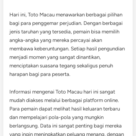
Hari ini, Toto Macau menawarkan berbagai pilihan
bagi para penggemar perjudian. Dengan berbagai
jenis taruhan yang tersedia, pemain bisa memilih
angka-angka yang mereka percayai akan
membawa keberuntungan. Setiap hasil pengundian
menjadi momen yang sangat dinantikan,
menciptakan suasana tegang sekaligus penuh
harapan bagi para peserta.
Informasi mengenai Toto Macau hari ini sangat
mudah diakses melalui berbagai platform online.
Para pemain dapat melihat hasil keluaran terbaru
dan mempelajari pola-pola yang mungkin
berlangsung. Data ini sangat penting bagi mereka
yang ingin meningkatkan peluang menang, dengan