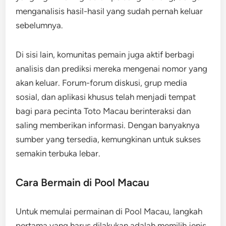
menganalisis hasil-hasil yang sudah pernah keluar
sebelumnya.
Di sisi lain, komunitas pemain juga aktif berbagi
analisis dan prediksi mereka mengenai nomor yang
akan keluar. Forum-forum diskusi, grup media
sosial, dan aplikasi khusus telah menjadi tempat
bagi para pecinta Toto Macau berinteraksi dan
saling memberikan informasi. Dengan banyaknya
sumber yang tersedia, kemungkinan untuk sukses
semakin terbuka lebar.
Cara Bermain di Pool Macau
Untuk memulai permainan di Pool Macau, langkah
pertama yang harus dilakukan adalah memilih jenis