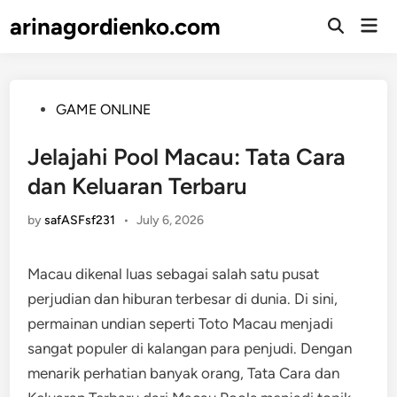
Skip
arinagordienko.com
Mai
to
Open
Men
Search
content
Posted
GAME ONLINE
in
Jelajahi Pool Macau: Tata Cara
dan Keluaran Terbaru
by
safASFsf231
•
July 6, 2026
Macau dikenal luas sebagai salah satu pusat
perjudian dan hiburan terbesar di dunia. Di sini,
permainan undian seperti Toto Macau menjadi
sangat populer di kalangan para penjudi. Dengan
menarik perhatian banyak orang, Tata Cara dan