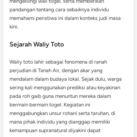
mengelilingi wali togel, serta memberikan
pandangan tentang cara sebaiknya individu
memahami peristiwa ini dalam konteks judi masa
kini.
Sejarah Waliy Toto
Waliy toto lahir sebagai fenomena di ranah
perjudian di Tanah Air, dengan akar yang
mendalam dalam budaya lokal. Sejak dulu, warga
sering kali menggunakan prediksi atau keyakinan
pada roh gaib guna menuntun mereka dalam
bermain bermain togel. Kegiatan ini
menggabungkan unsur rohani serta taruhan, di
mana pihak individu yang dianggap memiliki
kemampuan supranatural diyakini dapat