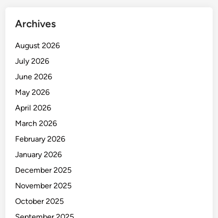
Archives
August 2026
July 2026
June 2026
May 2026
April 2026
March 2026
February 2026
January 2026
December 2025
November 2025
October 2025
September 2025