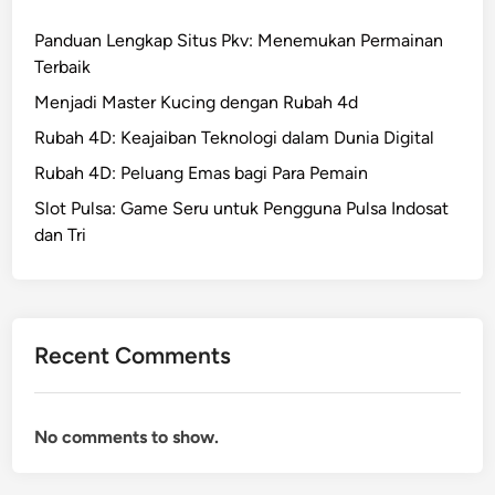
Panduan Lengkap Situs Pkv: Menemukan Permainan
Terbaik
Menjadi Master Kucing dengan Rubah 4d
Rubah 4D: Keajaiban Teknologi dalam Dunia Digital
Rubah 4D: Peluang Emas bagi Para Pemain
Slot Pulsa: Game Seru untuk Pengguna Pulsa Indosat
dan Tri
Recent Comments
No comments to show.