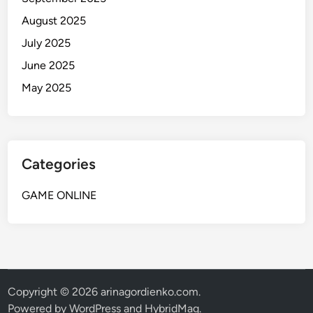
August 2025
July 2025
June 2025
May 2025
Categories
GAME ONLINE
Copyright © 2026
arinagordienko.com
.
Powered by
WordPress
and
HybridMag
.