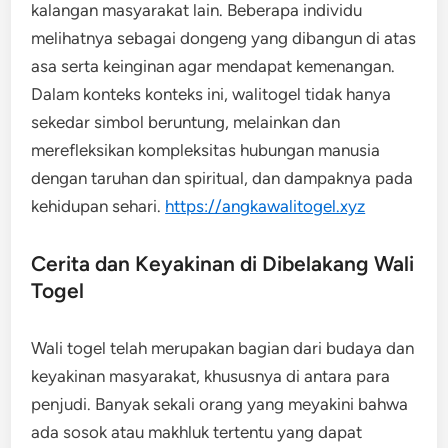
kalangan masyarakat lain. Beberapa individu
melihatnya sebagai dongeng yang dibangun di atas
asa serta keinginan agar mendapat kemenangan.
Dalam konteks konteks ini, walitogel tidak hanya
sekedar simbol beruntung, melainkan dan
merefleksikan kompleksitas hubungan manusia
dengan taruhan dan spiritual, dan dampaknya pada
kehidupan sehari.
https://angkawalitogel.xyz
Cerita dan Keyakinan di Dibelakang Wali
Togel
Wali togel telah merupakan bagian dari budaya dan
keyakinan masyarakat, khususnya di antara para
penjudi. Banyak sekali orang yang meyakini bahwa
ada sosok atau makhluk tertentu yang dapat