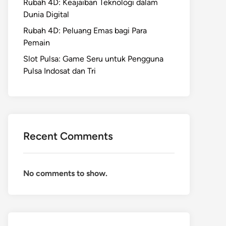
Rubah 4D: Keajaiban Teknologi dalam
Dunia Digital
Rubah 4D: Peluang Emas bagi Para
Pemain
Slot Pulsa: Game Seru untuk Pengguna
Pulsa Indosat dan Tri
Recent Comments
No comments to show.