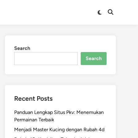
Switch
Open
to
Search
dark
mode
Search
Search
Recent Posts
Panduan Lengkap Situs Pkv: Menemukan
Permainan Terbaik
Menjadi Master Kucing dengan Rubah 4d