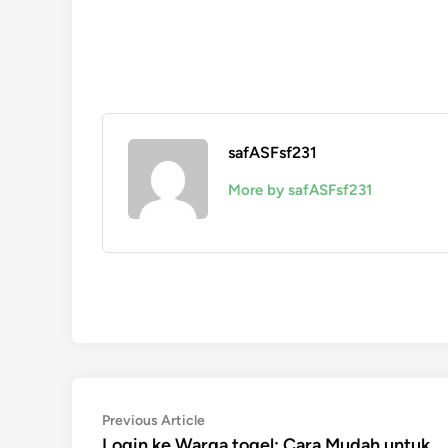
safASFsf231
More by safASFsf231
Post
Previous
Previous Article
article:
Login ke Warga togel: Cara Mudah untuk