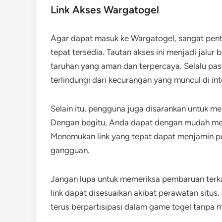
Link Akses Wargatogel
Agar dapat masuk ke Wargatogel, sangat pent
tepat tersedia. Tautan akses ini menjadi jalu
taruhan yang aman dan terpercaya. Selalu pas
terlindungi dari kecurangan yang muncul di int
Selain itu, pengguna juga disarankan untuk me
Dengan begitu, Anda dapat dengan mudah menga
Menemukan link yang tepat dapat menjamin p
gangguan.
Jangan lupa untuk memeriksa pembaruan terkai
link dapat disesuaikan akibat perawatan situs
terus berpartisipasi dalam game togel tanpa 