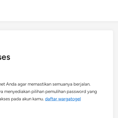
ses
ernet Anda agar memastikan semuanya berjalan.
ya menyediakan pilihan pemulihan password yang
akses pada akun kamu.
daftar wargatogel