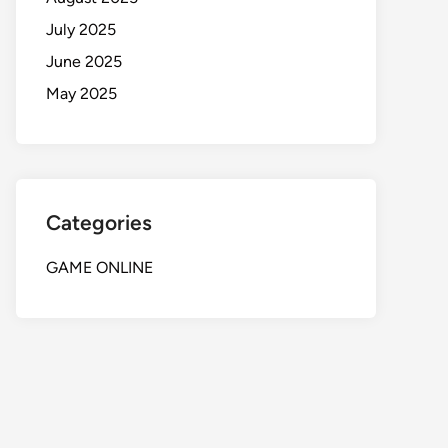
July 2025
June 2025
May 2025
Categories
GAME ONLINE