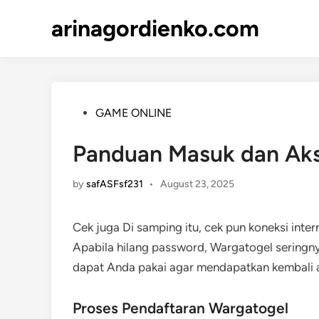
Skip
arinagordienko.com
to
content
Posted
GAME ONLINE
in
Panduan Masuk dan Ak
by
safASFsf231
•
August 23, 2025
Cek juga Di samping itu, cek pun koneksi int
Apabila hilang password, Wargatogel seringn
dapat Anda pakai agar mendapatkan kembali 
Proses Pendaftaran Wargatogel