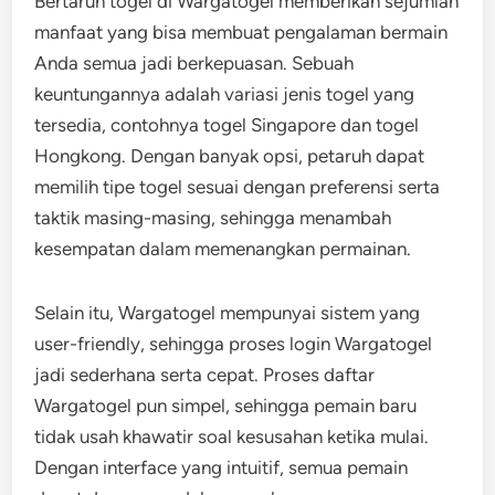
Bertaruh togel di Wargatogel memberikan sejumlah
manfaat yang bisa membuat pengalaman bermain
Anda semua jadi berkepuasan. Sebuah
keuntungannya adalah variasi jenis togel yang
tersedia, contohnya togel Singapore dan togel
Hongkong. Dengan banyak opsi, petaruh dapat
memilih tipe togel sesuai dengan preferensi serta
taktik masing-masing, sehingga menambah
kesempatan dalam memenangkan permainan.
Selain itu, Wargatogel mempunyai sistem yang
user-friendly, sehingga proses login Wargatogel
jadi sederhana serta cepat. Proses daftar
Wargatogel pun simpel, sehingga pemain baru
tidak usah khawatir soal kesusahan ketika mulai.
Dengan interface yang intuitif, semua pemain