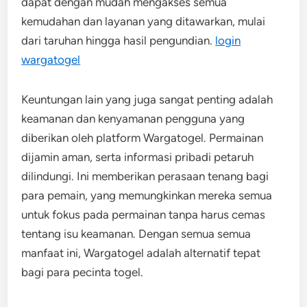
dapat dengan mudah mengakses semua
kemudahan dan layanan yang ditawarkan, mulai
dari taruhan hingga hasil pengundian.
login
wargatogel
Keuntungan lain yang juga sangat penting adalah
keamanan dan kenyamanan pengguna yang
diberikan oleh platform Wargatogel. Permainan
dijamin aman, serta informasi pribadi petaruh
dilindungi. Ini memberikan perasaan tenang bagi
para pemain, yang memungkinkan mereka semua
untuk fokus pada permainan tanpa harus cemas
tentang isu keamanan. Dengan semua semua
manfaat ini, Wargatogel adalah alternatif tepat
bagi para pecinta togel.