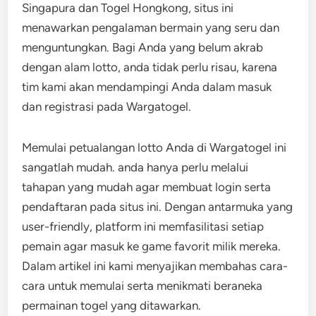
Singapura dan Togel Hongkong, situs ini
menawarkan pengalaman bermain yang seru dan
menguntungkan. Bagi Anda yang belum akrab
dengan alam lotto, anda tidak perlu risau, karena
tim kami akan mendampingi Anda dalam masuk
dan registrasi pada Wargatogel.
Memulai petualangan lotto Anda di Wargatogel ini
sangatlah mudah. anda hanya perlu melalui
tahapan yang mudah agar membuat login serta
pendaftaran pada situs ini. Dengan antarmuka yang
user-friendly, platform ini memfasilitasi setiap
pemain agar masuk ke game favorit milik mereka.
Dalam artikel ini kami menyajikan membahas cara-
cara untuk memulai serta menikmati beraneka
permainan togel yang ditawarkan.