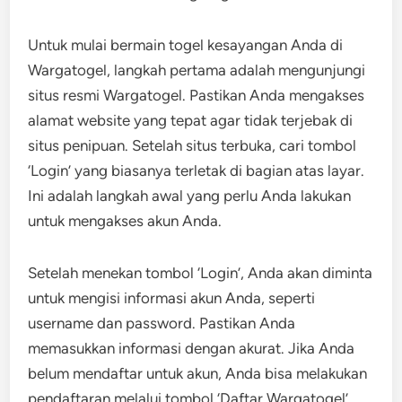
Untuk mulai bermain togel kesayangan Anda di
Wargatogel, langkah pertama adalah mengunjungi
situs resmi Wargatogel. Pastikan Anda mengakses
alamat website yang tepat agar tidak terjebak di
situs penipuan. Setelah situs terbuka, cari tombol
‘Login’ yang biasanya terletak di bagian atas layar.
Ini adalah langkah awal yang perlu Anda lakukan
untuk mengakses akun Anda.
Setelah menekan tombol ‘Login’, Anda akan diminta
untuk mengisi informasi akun Anda, seperti
username dan password. Pastikan Anda
memasukkan informasi dengan akurat. Jika Anda
belum mendaftar untuk akun, Anda bisa melakukan
pendaftaran melalui tombol ‘Daftar Wargatogel’