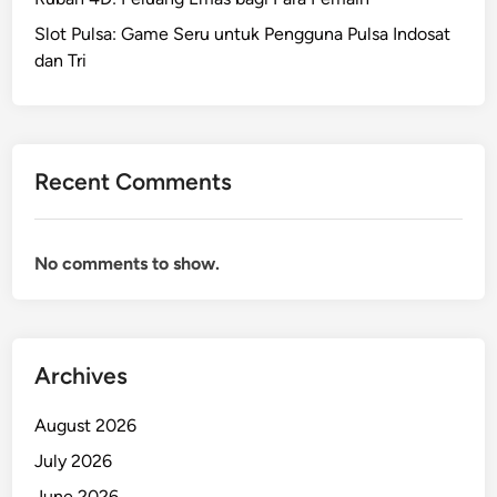
Slot Pulsa: Game Seru untuk Pengguna Pulsa Indosat
dan Tri
Recent Comments
No comments to show.
Archives
August 2026
July 2026
June 2026