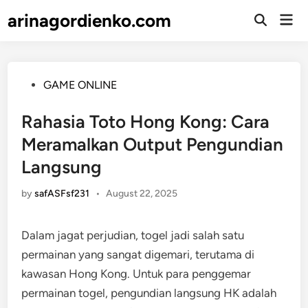
Skip
arinagordienko.com
Mai
to
Open
Men
Search
content
Posted
GAME ONLINE
in
Rahasia Toto Hong Kong: Cara
Meramalkan Output Pengundian
Langsung
by
safASFsf231
•
August 22, 2025
Dalam jagat perjudian, togel jadi salah satu
permainan yang sangat digemari, terutama di
kawasan Hong Kong. Untuk para penggemar
permainan togel, pengundian langsung HK adalah