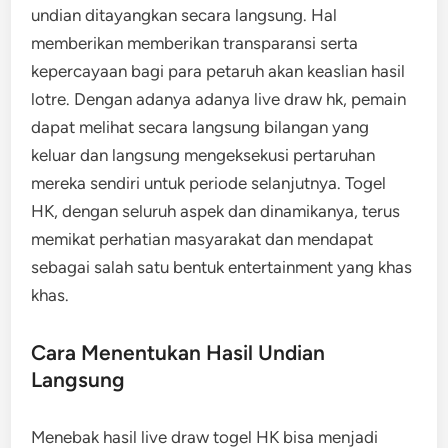
undian ditayangkan secara langsung. Hal
memberikan memberikan transparansi serta
kepercayaan bagi para petaruh akan keaslian hasil
lotre. Dengan adanya adanya live draw hk, pemain
dapat melihat secara langsung bilangan yang
keluar dan langsung mengeksekusi pertaruhan
mereka sendiri untuk periode selanjutnya. Togel
HK, dengan seluruh aspek dan dinamikanya, terus
memikat perhatian masyarakat dan mendapat
sebagai salah satu bentuk entertainment yang khas
khas.
Cara Menentukan Hasil Undian
Langsung
Menebak hasil live draw togel HK bisa menjadi