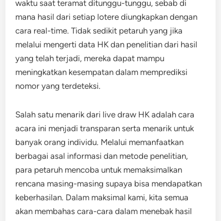
waktu saat teramat ditunggu-tunggu, sebab di
mana hasil dari setiap lotere diungkapkan dengan
cara real-time. Tidak sedikit petaruh yang jika
melalui mengerti data HK dan penelitian dari hasil
yang telah terjadi, mereka dapat mampu
meningkatkan kesempatan dalam memprediksi
nomor yang terdeteksi.
Salah satu menarik dari live draw HK adalah cara
acara ini menjadi transparan serta menarik untuk
banyak orang individu. Melalui memanfaatkan
berbagai asal informasi dan metode penelitian,
para petaruh mencoba untuk memaksimalkan
rencana masing-masing supaya bisa mendapatkan
keberhasilan. Dalam maksimal kami, kita semua
akan membahas cara-cara dalam menebak hasil