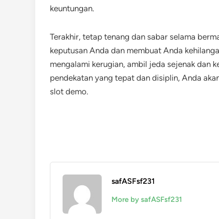
keuntungan.
Terakhir, tetap tenang dan sabar selama berm
keputusan Anda dan membuat Anda kehilangan 
mengalami kerugian, ambil jeda sejenak dan ke
pendekatan yang tepat dan disiplin, Anda ak
slot demo.
safASFsf231
More by safASFsf231