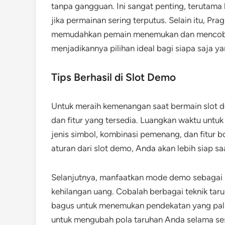
tanpa gangguan. Ini sangat penting, terutama
jika permainan sering terputus. Selain itu, Pr
memudahkan pemain menemukan dan mencoba p
menjadikannya pilihan ideal bagi siapa saja y
Tips Berhasil di Slot Demo
Untuk meraih kemenangan saat bermain slot
dan fitur yang tersedia. Luangkan waktu untuk
jenis simbol, kombinasi pemenang, dan fitur
aturan dari slot demo, Anda akan lebih siap 
Selanjutnya, manfaatkan mode demo sebagai s
kehilangan uang. Cobalah berbagai teknik taru
bagus untuk menemukan pendekatan yang pali
untuk mengubah pola taruhan Anda selama sesi