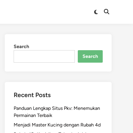
Switch
Open
to
Search
dark
mode
Search
Search
Recent Posts
Panduan Lengkap Situs Pkv: Menemukan
Permainan Terbaik
Menjadi Master Kucing dengan Rubah 4d