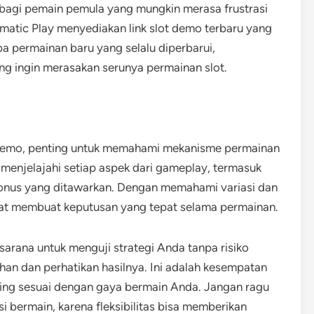
 bagi pemain pemula yang mungkin merasa frustrasi
agmatic Play menyediakan link slot demo terbaru yang
ermainan baru yang selalu diperbarui,
ang ingin merasakan serunya permainan slot.
 demo, penting untuk memahami mekanisme permainan
 menjelajahi setiap aspek dari gameplay, termasuk
 bonus yang ditawarkan. Dengan memahami variasi dan
saat membuat keputusan yang tepat selama permainan.
arana untuk menguji strategi Anda tanpa risiko
han dan perhatikan hasilnya. Ini adalah kesempatan
ng sesuai dengan gaya bermain Anda. Jangan ragu
 bermain, karena fleksibilitas bisa memberikan