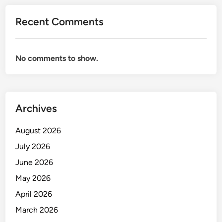
Recent Comments
No comments to show.
Archives
August 2026
July 2026
June 2026
May 2026
April 2026
March 2026