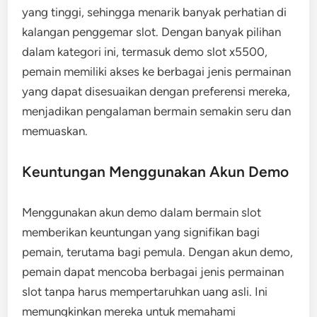
yang tinggi, sehingga menarik banyak perhatian di
kalangan penggemar slot. Dengan banyak pilihan
dalam kategori ini, termasuk demo slot x5500,
pemain memiliki akses ke berbagai jenis permainan
yang dapat disesuaikan dengan preferensi mereka,
menjadikan pengalaman bermain semakin seru dan
memuaskan.
Keuntungan Menggunakan Akun Demo
Menggunakan akun demo dalam bermain slot
memberikan keuntungan yang signifikan bagi
pemain, terutama bagi pemula. Dengan akun demo,
pemain dapat mencoba berbagai jenis permainan
slot tanpa harus mempertaruhkan uang asli. Ini
memungkinkan mereka untuk memahami