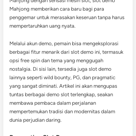
Mahjong dengan sensasi mesin slot, slot demo
Mahjong memberikan cara baru bagi para
penggemar untuk merasakan keseruan tanpa harus
mempertaruhkan uang nyata.
Melalui akun demo, pemain bisa mengeksplorasi
berbagai fitur menarik dari slot demo ini, termasuk
opsi free spin dan tema yang menggugah
nostalgia. Di sisi lain, tersedia juga slot demo
lainnya seperti wild bounty, PG, dan pragmatic
yang sangat diminati. Artikel ini akan mengupas
tuntas berbagai demo slot terlengkap, seakan
membawa pembaca dalam perjalanan
mempertemukan tradisi dan modernitas dalam
dunia perjudian daring.