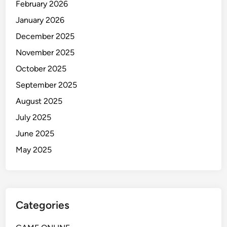
February 2026
January 2026
December 2025
November 2025
October 2025
September 2025
August 2025
July 2025
June 2025
May 2025
Categories