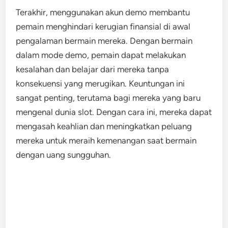
Terakhir, menggunakan akun demo membantu
pemain menghindari kerugian finansial di awal
pengalaman bermain mereka. Dengan bermain
dalam mode demo, pemain dapat melakukan
kesalahan dan belajar dari mereka tanpa
konsekuensi yang merugikan. Keuntungan ini
sangat penting, terutama bagi mereka yang baru
mengenal dunia slot. Dengan cara ini, mereka dapat
mengasah keahlian dan meningkatkan peluang
mereka untuk meraih kemenangan saat bermain
dengan uang sungguhan.