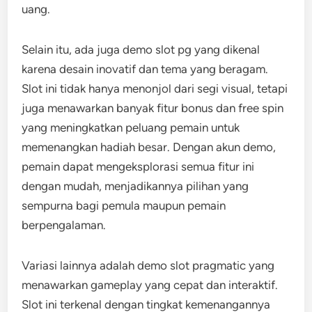
uang.
Selain itu, ada juga demo slot pg yang dikenal
karena desain inovatif dan tema yang beragam.
Slot ini tidak hanya menonjol dari segi visual, tetapi
juga menawarkan banyak fitur bonus dan free spin
yang meningkatkan peluang pemain untuk
memenangkan hadiah besar. Dengan akun demo,
pemain dapat mengeksplorasi semua fitur ini
dengan mudah, menjadikannya pilihan yang
sempurna bagi pemula maupun pemain
berpengalaman.
Variasi lainnya adalah demo slot pragmatic yang
menawarkan gameplay yang cepat dan interaktif.
Slot ini terkenal dengan tingkat kemenangannya