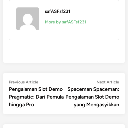
safASFsf231
More by safASFsf231
Post
Previous
Nex
Previous Article
Next Article
article:
artic
Pengalaman Slot Demo
Spaceman Spaceman:
navigation
Pragmatic: Dari Pemula
Pengalaman Slot Demo
hingga Pro
yang Mengasyikkan