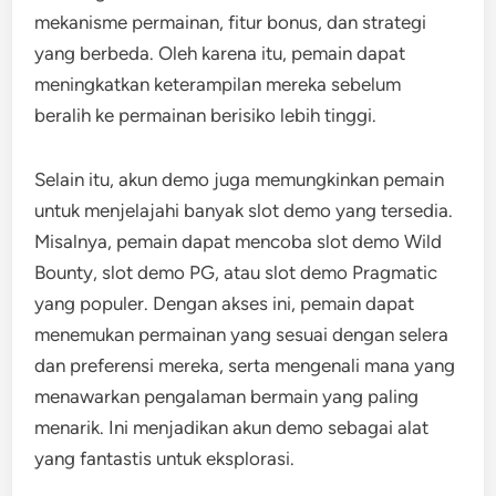
mekanisme permainan, fitur bonus, dan strategi
yang berbeda. Oleh karena itu, pemain dapat
meningkatkan keterampilan mereka sebelum
beralih ke permainan berisiko lebih tinggi.
Selain itu, akun demo juga memungkinkan pemain
untuk menjelajahi banyak slot demo yang tersedia.
Misalnya, pemain dapat mencoba slot demo Wild
Bounty, slot demo PG, atau slot demo Pragmatic
yang populer. Dengan akses ini, pemain dapat
menemukan permainan yang sesuai dengan selera
dan preferensi mereka, serta mengenali mana yang
menawarkan pengalaman bermain yang paling
menarik. Ini menjadikan akun demo sebagai alat
yang fantastis untuk eksplorasi.