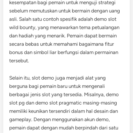
kesempatan bagi pemain untuk menguji strategi
sebelum memutuskan untuk bermain dengan uang
asli. Salah satu contoh spesifik adalah demo slot
wild bounty, yang menawarkan tema petualangan
dan hadiah yang menarik. Pemain dapat bermain
secara bebas untuk memahami bagaimana fitur
bonus dan simbol liar berfungsi dalam permainan
tersebut.
Selain itu, slot demo juga menjadi alat yang
berguna bagi pemain baru untuk mengenali
berbagai jenis slot yang tersedia. Misalnya, demo
slot pg dan demo slot pragmatic masing-masing
memiliki keunikan tersendiri dalam hal desain dan
gameplay. Dengan menggunakan akun demo,
pemain dapat dengan mudah berpindah dari satu