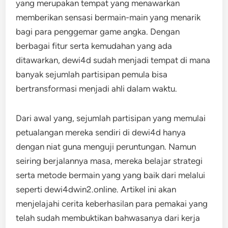
yang merupakan tempat yang menawarkan
memberikan sensasi bermain-main yang menarik
bagi para penggemar game angka. Dengan
berbagai fitur serta kemudahan yang ada
ditawarkan, dewi4d sudah menjadi tempat di mana
banyak sejumlah partisipan pemula bisa
bertransformasi menjadi ahli dalam waktu.
Dari awal yang, sejumlah partisipan yang memulai
petualangan mereka sendiri di dewi4d hanya
dengan niat guna menguji peruntungan. Namun
seiring berjalannya masa, mereka belajar strategi
serta metode bermain yang yang baik dari melalui
seperti dewi4dwin2.online. Artikel ini akan
menjelajahi cerita keberhasilan para pemakai yang
telah sudah membuktikan bahwasanya dari kerja