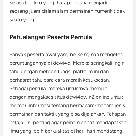
keras dan ilmu yang, harapan guna menjadi
seorang juara dalam alam permainan numerik tidak
suatu yang.
Petualangan Peserta Pemula
Banyak peserta awal yang berkeinginan mengetes
peruntungannya di dewi4d. Mereka seringkali ingin
tahu dengan metode fungsi platform ini dan
berhasrat tahu cara cara meraih kesuksesan.
Sebagai pemula, mereka umumnya memulai
dengan mengakses situs dewi4dwin2.online untuk
mencari informasi tentang bermacam-macam jenis
permainan dan taktik yang bisa dijalankan. Tahapan
belajar ini penting agar pemain dapat mendapatkan
ilmu yang lebih berkualitas di hari-hari mendatang.