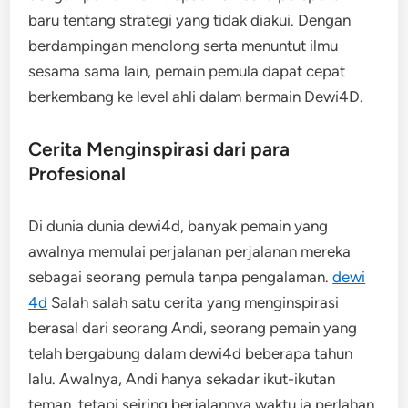
baru tentang strategi yang tidak diakui. Dengan
berdampingan menolong serta menuntut ilmu
sesama sama lain, pemain pemula dapat cepat
berkembang ke level ahli dalam bermain Dewi4D.
Cerita Menginspirasi dari para
Profesional
Di dunia dunia dewi4d, banyak pemain yang
awalnya memulai perjalanan perjalanan mereka
sebagai seorang pemula tanpa pengalaman.
dewi
4d
Salah salah satu cerita yang menginspirasi
berasal dari seorang Andi, seorang pemain yang
telah bergabung dalam dewi4d beberapa tahun
lalu. Awalnya, Andi hanya sekadar ikut-ikutan
teman, tetapi seiring berjalannya waktu ia perlahan