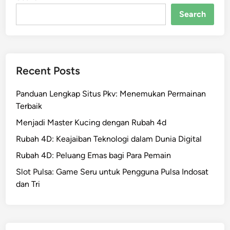
Search
Recent Posts
Panduan Lengkap Situs Pkv: Menemukan Permainan
Terbaik
Menjadi Master Kucing dengan Rubah 4d
Rubah 4D: Keajaiban Teknologi dalam Dunia Digital
Rubah 4D: Peluang Emas bagi Para Pemain
Slot Pulsa: Game Seru untuk Pengguna Pulsa Indosat
dan Tri