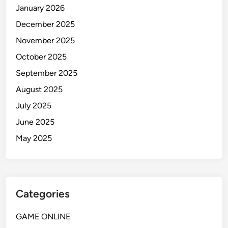
January 2026
December 2025
November 2025
October 2025
September 2025
August 2025
July 2025
June 2025
May 2025
Categories
GAME ONLINE