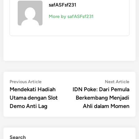
safASFsf231
More by safASFsf231
Post
Previous
Nex
Previous Article
Next Article
article:
artic
Mendekati Hadiah
IDN Poke: Dari Pemula
navigation
Utama dengan Slot
Berkembang Menjadi
Demo Anti Lag
Ahli dalam Momen
Search