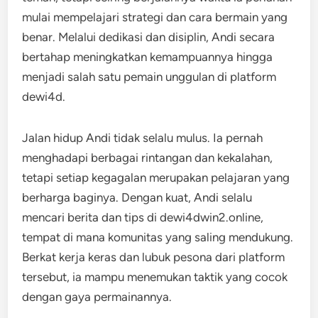
mulai mempelajari strategi dan cara bermain yang
benar. Melalui dedikasi dan disiplin, Andi secara
bertahap meningkatkan kemampuannya hingga
menjadi salah satu pemain unggulan di platform
dewi4d.
Jalan hidup Andi tidak selalu mulus. Ia pernah
menghadapi berbagai rintangan dan kekalahan,
tetapi setiap kegagalan merupakan pelajaran yang
berharga baginya. Dengan kuat, Andi selalu
mencari berita dan tips di dewi4dwin2.online,
tempat di mana komunitas yang saling mendukung.
Berkat kerja keras dan lubuk pesona dari platform
tersebut, ia mampu menemukan taktik yang cocok
dengan gaya permainannya.