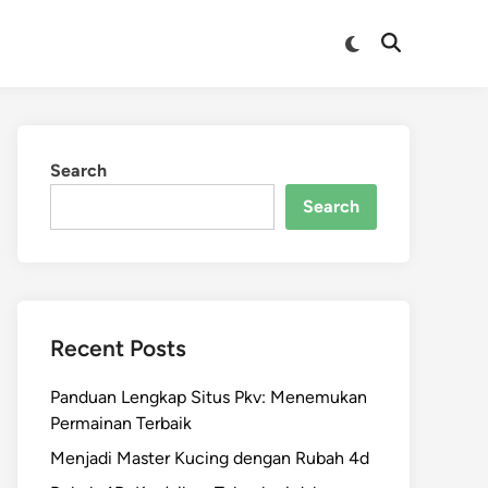
Switch
Open
to
Search
dark
mode
Search
Search
Recent Posts
Panduan Lengkap Situs Pkv: Menemukan
Permainan Terbaik
Menjadi Master Kucing dengan Rubah 4d