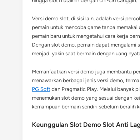
hingga slot mutakhir dengan ciri-ciri canggih.
Versi demo slot, di sisi lain, adalah versi pe
pemain untuk mencoba game tanpa memakai ua
pemain baru untuk mengetahui cara kerja perm
Dengan slot demo, pemain dapat mengalami se
menjadi yakin saat bermain dengan uang nyat
Memanfaatkan versi demo juga membantu pema
menawarkan berbagai jenis versi demo, terma
PG Soft
dan Pragmatic Play. Melalui banyak p
menemukan slot demo yang sesuai dengan kei
kemampuan bermain sendiri sebelum beralih ke
Keunggulan Slot Demo Slot Anti La