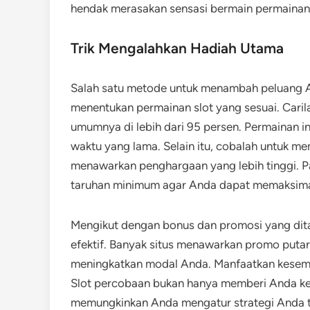
hendak merasakan sensasi bermain permainan 
Trik Mengalahkan Hadiah Utama
Salah satu metode untuk menambah peluang
menentukan permainan slot yang sesuai. Cari
umumnya di lebih dari 95 persen. Permainan i
waktu yang lama. Selain itu, cobalah untuk me
menawarkan penghargaan yang lebih tinggi. P
taruhan minimum agar Anda dapat memaksima
Mengikut dengan bonus dan promosi yang ditaw
efektif. Banyak situs menawarkan promo puta
meningkatkan modal Anda. Manfaatkan kesempa
Slot percobaan bukan hanya memberi Anda kese
memungkinkan Anda mengatur strategi Anda 