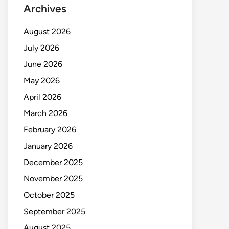
Archives
August 2026
July 2026
June 2026
May 2026
April 2026
March 2026
February 2026
January 2026
December 2025
November 2025
October 2025
September 2025
August 2025