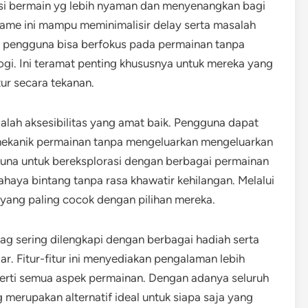
i bermain yg lebih nyaman dan menyenangkan bagi
ame ini mampu meminimalisir delay serta masalah
ga pengguna bisa berfokus pada permainan tanpa
gi. Ini teramat penting khususnya untuk mereka yang
tur secara tekanan.
adalah aksesibilitas yang amat baik. Pengguna dapat
mekanik permainan tanpa mengeluarkan mengeluarkan
una untuk bereksplorasi dengan berbagai permainan
cahaya bintang tanpa rasa khawatir kehilangan. Melalui
yang paling cocok dengan pilihan mereka.
lag sering dilengkapi dengan berbagai hadiah serta
dar. Fitur-fitur ini menyediakan pengalaman lebih
erti semua aspek permainan. Dengan adanya seluruh
 merupakan alternatif ideal untuk siapa saja yang