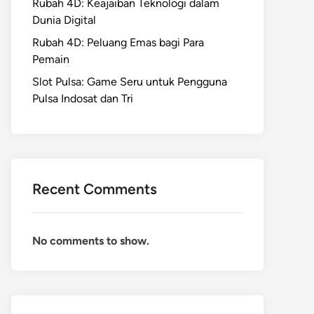
Rubah 4D: Keajaiban Teknologi dalam
Dunia Digital
Rubah 4D: Peluang Emas bagi Para
Pemain
Slot Pulsa: Game Seru untuk Pengguna
Pulsa Indosat dan Tri
Recent Comments
No comments to show.