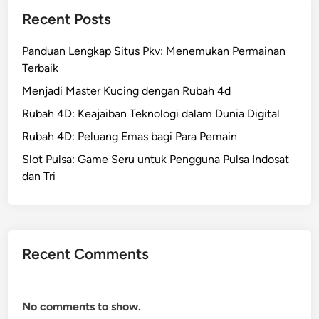
Recent Posts
Panduan Lengkap Situs Pkv: Menemukan Permainan
Terbaik
Menjadi Master Kucing dengan Rubah 4d
Rubah 4D: Keajaiban Teknologi dalam Dunia Digital
Rubah 4D: Peluang Emas bagi Para Pemain
Slot Pulsa: Game Seru untuk Pengguna Pulsa Indosat
dan Tri
Recent Comments
No comments to show.