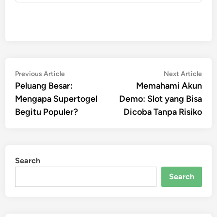
Post
Previous
Nex
Previous Article
Next Article
article:
artic
Peluang Besar:
Memahami Akun
navigation
Mengapa Supertogel
Demo: Slot yang Bisa
Begitu Populer?
Dicoba Tanpa Risiko
Search
Search