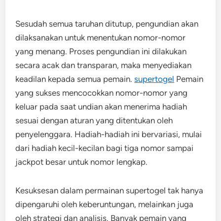
Sesudah semua taruhan ditutup, pengundian akan
dilaksanakan untuk menentukan nomor-nomor
yang menang. Proses pengundian ini dilakukan
secara acak dan transparan, maka menyediakan
keadilan kepada semua pemain.
supertogel
Pemain
yang sukses mencocokkan nomor-nomor yang
keluar pada saat undian akan menerima hadiah
sesuai dengan aturan yang ditentukan oleh
penyelenggara. Hadiah-hadiah ini bervariasi, mulai
dari hadiah kecil-kecilan bagi tiga nomor sampai
jackpot besar untuk nomor lengkap.
Kesuksesan dalam permainan supertogel tak hanya
dipengaruhi oleh keberuntungan, melainkan juga
oleh strategi dan analisis. Banyak pemain yang