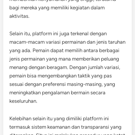
bagi mereka yang memiliki kegiatan dalam
aktivitas.
Selain itu, platform ini juga terkenal dengan
macam-macam variasi permainan dan jenis taruhan
yang ada. Pemain dapat memilih antara berbagai
jenis permainan yang mana memberikan peluang
menang dengan beragam. Dengan jumlah variasi,
pemain bisa mengembangkan taktik yang pas
sesuai dengan preferensi masing-masing, yang
meningkatkan pengalaman bermain secara
keseluruhan.
Kelebihan selain itu yang dimiliki platform ini
termasuk sistem keamanan dan transparansi yang