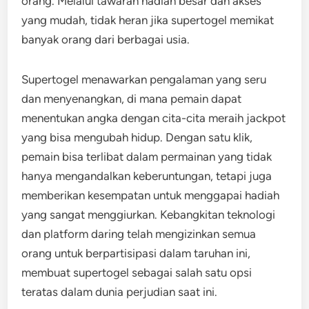
orang. Melalui tawaran hadiah besar dan akses
yang mudah, tidak heran jika supertogel memikat
banyak orang dari berbagai usia.
Supertogel menawarkan pengalaman yang seru
dan menyenangkan, di mana pemain dapat
menentukan angka dengan cita-cita meraih jackpot
yang bisa mengubah hidup. Dengan satu klik,
pemain bisa terlibat dalam permainan yang tidak
hanya mengandalkan keberuntungan, tetapi juga
memberikan kesempatan untuk menggapai hadiah
yang sangat menggiurkan. Kebangkitan teknologi
dan platform daring telah mengizinkan semua
orang untuk berpartisipasi dalam taruhan ini,
membuat supertogel sebagai salah satu opsi
teratas dalam dunia perjudian saat ini.