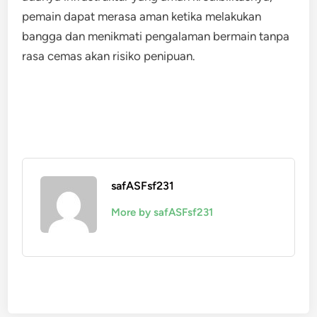
pemain dapat merasa aman ketika melakukan
bangga dan menikmati pengalaman bermain tanpa
rasa cemas akan risiko penipuan.
safASFsf231
More by safASFsf231