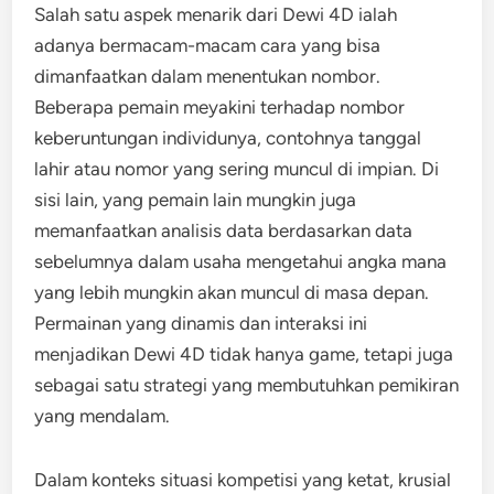
Salah satu aspek menarik dari Dewi 4D ialah
adanya bermacam-macam cara yang bisa
dimanfaatkan dalam menentukan nombor.
Beberapa pemain meyakini terhadap nombor
keberuntungan individunya, contohnya tanggal
lahir atau nomor yang sering muncul di impian. Di
sisi lain, yang pemain lain mungkin juga
memanfaatkan analisis data berdasarkan data
sebelumnya dalam usaha mengetahui angka mana
yang lebih mungkin akan muncul di masa depan.
Permainan yang dinamis dan interaksi ini
menjadikan Dewi 4D tidak hanya game, tetapi juga
sebagai satu strategi yang membutuhkan pemikiran
yang mendalam.
Dalam konteks situasi kompetisi yang ketat, krusial