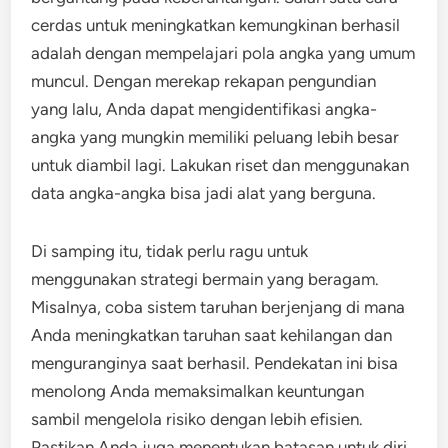
cerdas untuk meningkatkan kemungkinan berhasil
adalah dengan mempelajari pola angka yang umum
muncul. Dengan merekap rekapan pengundian
yang lalu, Anda dapat mengidentifikasi angka-
angka yang mungkin memiliki peluang lebih besar
untuk diambil lagi. Lakukan riset dan menggunakan
data angka-angka bisa jadi alat yang berguna.
Di samping itu, tidak perlu ragu untuk
menggunakan strategi bermain yang beragam.
Misalnya, coba sistem taruhan berjenjang di mana
Anda meningkatkan taruhan saat kehilangan dan
menguranginya saat berhasil. Pendekatan ini bisa
menolong Anda memaksimalkan keuntungan
sambil mengelola risiko dengan lebih efisien.
Pastikan Anda juga menentukan batasan untuk diri