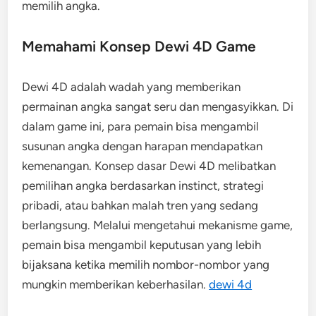
memilih angka.
Memahami Konsep Dewi 4D Game
Dewi 4D adalah wadah yang memberikan
permainan angka sangat seru dan mengasyikkan. Di
dalam game ini, para pemain bisa mengambil
susunan angka dengan harapan mendapatkan
kemenangan. Konsep dasar Dewi 4D melibatkan
pemilihan angka berdasarkan instinct, strategi
pribadi, atau bahkan malah tren yang sedang
berlangsung. Melalui mengetahui mekanisme game,
pemain bisa mengambil keputusan yang lebih
bijaksana ketika memilih nombor-nombor yang
mungkin memberikan keberhasilan.
dewi 4d