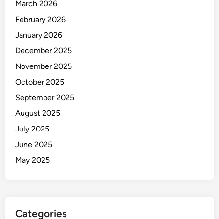
March 2026
February 2026
January 2026
December 2025
November 2025
October 2025
September 2025
August 2025
July 2025
June 2025
May 2025
Categories