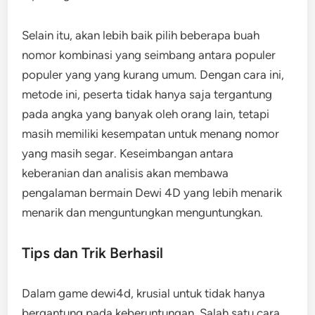
Selain itu, akan lebih baik pilih beberapa buah
nomor kombinasi yang seimbang antara populer
populer yang yang kurang umum. Dengan cara ini,
metode ini, peserta tidak hanya saja tergantung
pada angka yang banyak oleh orang lain, tetapi
masih memiliki kesempatan untuk menang nomor
yang masih segar. Keseimbangan antara
keberanian dan analisis akan membawa
pengalaman bermain Dewi 4D yang lebih menarik
menarik dan menguntungkan menguntungkan.
Tips dan Trik Berhasil
Dalam game dewi4d, krusial untuk tidak hanya
bergantung pada keberuntungan. Salah satu cara