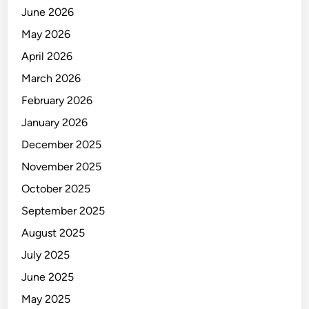
June 2026
May 2026
April 2026
March 2026
February 2026
January 2026
December 2025
November 2025
October 2025
September 2025
August 2025
July 2025
June 2025
May 2025