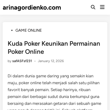
Skip
arinagordienko.com
Mai
to
Open
Men
Search
content
Posted
GAME ONLINE
in
Kuda Poker Keunikan Permainan
Poker Online
by
safASFsf231
•
January 12, 2026
Di dalam dunia game daring yang semakin kian
maju, poker online telah menjadi salah satu pilihan
favorit banyak pemain. Setiap harinya, ribuan
pemain dari berbagai sudut dunia berkumpul guna
bersaing dan merasakan getaran dari sebuah game