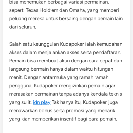
bisa menemukan berbagai variasi permainan,
seperti Texas Hold’em dan Omaha, yang memberi
peluang mereka untuk bersaing dengan pemain lain
dari seluruh.
Salah satu keunggulan Kudapoker ialah kemudahan
akses dalam menjalankan akses serta pendaftaran.
Pemain bisa membuat akun dengan cara cepat dan
langsung bermain hanya dalam waktu hitungan
menit. Dengan antarmuka yang ramah ramah
pengguna, Kudapoker mengizinkan pemain agar
merasakan permainan tanpa adanya kendala teknis
yang sulit.
idn play
Tak hanya itu, Kudapoker juga
menawarkan bonus serta promosi yang menarik
yang kian memberikan insentif bagi para pemain.