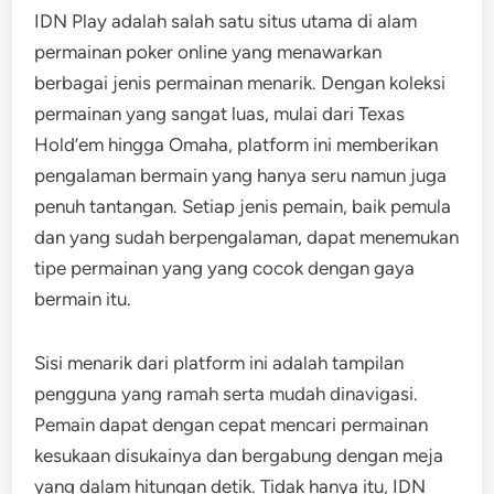
IDN Play adalah salah satu situs utama di alam
permainan poker online yang menawarkan
berbagai jenis permainan menarik. Dengan koleksi
permainan yang sangat luas, mulai dari Texas
Hold’em hingga Omaha, platform ini memberikan
pengalaman bermain yang hanya seru namun juga
penuh tantangan. Setiap jenis pemain, baik pemula
dan yang sudah berpengalaman, dapat menemukan
tipe permainan yang yang cocok dengan gaya
bermain itu.
Sisi menarik dari platform ini adalah tampilan
pengguna yang ramah serta mudah dinavigasi.
Pemain dapat dengan cepat mencari permainan
kesukaan disukainya dan bergabung dengan meja
yang dalam hitungan detik. Tidak hanya itu, IDN