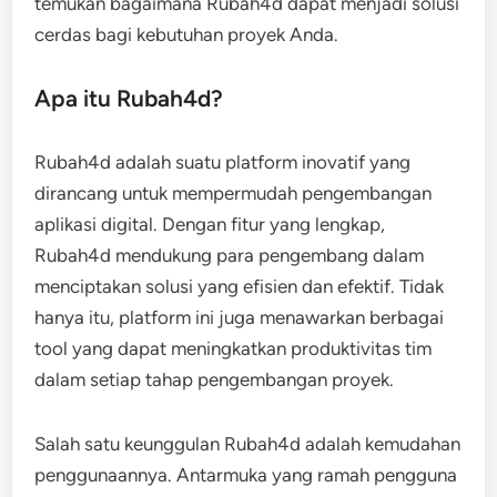
temukan bagaimana Rubah4d dapat menjadi solusi
cerdas bagi kebutuhan proyek Anda.
Apa itu Rubah4d?
Rubah4d adalah suatu platform inovatif yang
dirancang untuk mempermudah pengembangan
aplikasi digital. Dengan fitur yang lengkap,
Rubah4d mendukung para pengembang dalam
menciptakan solusi yang efisien dan efektif. Tidak
hanya itu, platform ini juga menawarkan berbagai
tool yang dapat meningkatkan produktivitas tim
dalam setiap tahap pengembangan proyek.
Salah satu keunggulan Rubah4d adalah kemudahan
penggunaannya. Antarmuka yang ramah pengguna