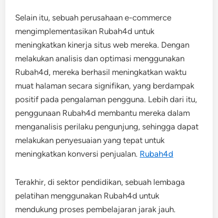
Selain itu, sebuah perusahaan e-commerce
mengimplementasikan Rubah4d untuk
meningkatkan kinerja situs web mereka. Dengan
melakukan analisis dan optimasi menggunakan
Rubah4d, mereka berhasil meningkatkan waktu
muat halaman secara signifikan, yang berdampak
positif pada pengalaman pengguna. Lebih dari itu,
penggunaan Rubah4d membantu mereka dalam
menganalisis perilaku pengunjung, sehingga dapat
melakukan penyesuaian yang tepat untuk
meningkatkan konversi penjualan.
Rubah4d
Terakhir, di sektor pendidikan, sebuah lembaga
pelatihan menggunakan Rubah4d untuk
mendukung proses pembelajaran jarak jauh.