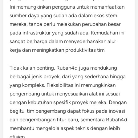
Ini memungkinkan pengguna untuk memanfaatkan
sumber daya yang sudah ada dalam ekosistem
mereka, tanpa perlu melakukan perubahan besar
pada infrastruktur yang sudah ada. Kemudahan ini
sangat berharga dalam menyederhanakan alur
kerja dan meningkatkan produktivitas tim.
Tidak kalah penting, Rubah4d juga mendukung
berbagai jenis proyek, dari yang sederhana hingga
yang kompleks. Fleksibilitas ini memungkinkan
pengembang untuk menyesuaikan alat ini sesuai
dengan kebutuhan spesifik proyek mereka. Dengan
begitu, tim pengembang dapat fokus pada inovasi
dan pengembangan fitur baru, sementara Rubah4d
membantu mengelola aspek teknis dengan lebih
efisien.