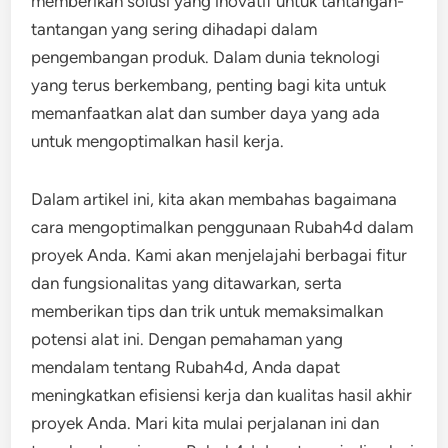
memberikan solusi yang inovatif untuk tantangan-
tantangan yang sering dihadapi dalam
pengembangan produk. Dalam dunia teknologi
yang terus berkembang, penting bagi kita untuk
memanfaatkan alat dan sumber daya yang ada
untuk mengoptimalkan hasil kerja.
Dalam artikel ini, kita akan membahas bagaimana
cara mengoptimalkan penggunaan Rubah4d dalam
proyek Anda. Kami akan menjelajahi berbagai fitur
dan fungsionalitas yang ditawarkan, serta
memberikan tips dan trik untuk memaksimalkan
potensi alat ini. Dengan pemahaman yang
mendalam tentang Rubah4d, Anda dapat
meningkatkan efisiensi kerja dan kualitas hasil akhir
proyek Anda. Mari kita mulai perjalanan ini dan