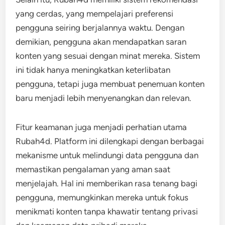
yang cerdas, yang mempelajari preferensi
pengguna seiring berjalannya waktu. Dengan
demikian, pengguna akan mendapatkan saran
konten yang sesuai dengan minat mereka. Sistem
ini tidak hanya meningkatkan keterlibatan
pengguna, tetapi juga membuat penemuan konten
baru menjadi lebih menyenangkan dan relevan.
Fitur keamanan juga menjadi perhatian utama
Rubah4d. Platform ini dilengkapi dengan berbagai
mekanisme untuk melindungi data pengguna dan
memastikan pengalaman yang aman saat
menjelajah. Hal ini memberikan rasa tenang bagi
pengguna, memungkinkan mereka untuk fokus
menikmati konten tanpa khawatir tentang privasi