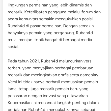
lingkungan permainan yang lebih dinamis dan
menarik. Keterlibatan pengguna melalui forum dan
acara komunitas semakin mengukuhkan posisi
Rubah4d di pasar permainan. Dengan semakin
banyaknya pemain yang bergabung, Rubah4d
mulai menjadi topik hangat di berbagai media
sosial.
Pada tahun 2021, Rubah4d meluncurkan versi
terbaru yang menyajikan berbagai pembaruan
menarik dan meningkatkan grafis serta gameplay.
Versi ini tidak hanya berhasil memuaskan pemain
lama, tetapi juga menarik pemain baru yang
penasaran dengan inovasi yang ditawarkan.
Keberhasilan ini menandai langkah penting dalam
perjalanan Rubah4d, mengukuhkannya sebagai