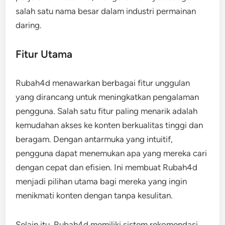
salah satu nama besar dalam industri permainan
daring.
Fitur Utama
Rubah4d menawarkan berbagai fitur unggulan
yang dirancang untuk meningkatkan pengalaman
pengguna. Salah satu fitur paling menarik adalah
kemudahan akses ke konten berkualitas tinggi dan
beragam. Dengan antarmuka yang intuitif,
pengguna dapat menemukan apa yang mereka cari
dengan cepat dan efisien. Ini membuat Rubah4d
menjadi pilihan utama bagi mereka yang ingin
menikmati konten dengan tanpa kesulitan.
Selain itu, Rubah4d memiliki sistem rekomendasi