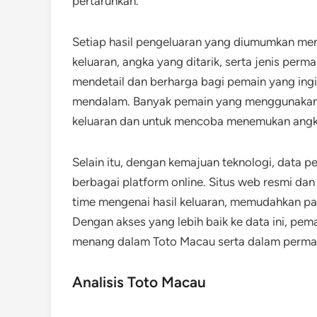
pertaruhkan.
Setiap hasil pengeluaran yang diumumkan menc
keluaran, angka yang ditarik, serta jenis perm
mendetail dan berharga bagi pemain yang ing
mendalam. Banyak pemain yang menggunakan d
keluaran dan untuk mencoba menemukan angka 
Selain itu, dengan kemajuan teknologi, data p
berbagai platform online. Situs web resmi dan
time mengenai hasil keluaran, memudahkan pa
Dengan akses yang lebih baik ke data ini, pe
menang dalam Toto Macau serta dalam permai
Analisis Toto Macau