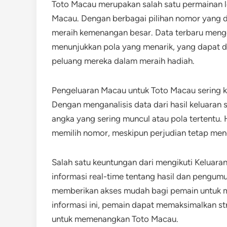
Toto Macau merupakan salah satu permainan lo
Macau. Dengan berbagai pilihan nomor yang da
meraih kemenangan besar. Data terbaru menge
menunjukkan pola yang menarik, yang dapat 
peluang mereka dalam meraih hadiah.
Pengeluaran Macau untuk Toto Macau sering ka
Dengan menganalisis data dari hasil keluaran
angka yang sering muncul atau pola tertentu
memilih nomor, meskipun perjudian tetap meng
Salah satu keuntungan dari mengikuti Kelua
informasi real-time tentang hasil dan pengumu
memberikan akses mudah bagi pemain untuk 
informasi ini, pemain dapat memaksimalkan s
untuk memenangkan Toto Macau.