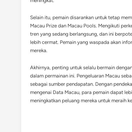
meningkat.
Selain itu, pemain disarankan untuk tetap mem
Macau Prize dan Macau Pools. Mengikuti pe
tren yang sedang berlangsung, dan ini berpo
lebih cermat. Pemain yang waspada akan inform
mereka.
Akhirnya, penting untuk selalu bermain dengan
dalam permainan ini. Pengeluaran Macau seba
sebagai sumber pendapatan. Dengan pendeka
mengenai Data Macau, para pemain dapat leb
meningkatkan peluang mereka untuk meraih 