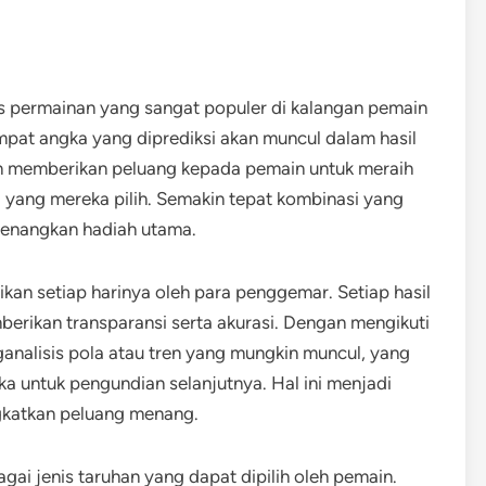
s permainan yang sangat populer di kalangan pemain
mpat angka yang diprediksi akan muncul dalam hasil
an memberikan peluang kepada pemain untuk meraih
 yang mereka pilih. Semakin tepat kombinasi yang
emenangkan hadiah utama.
kan setiap harinya oleh para penggemar. Setiap hasil
berikan transparansi serta akurasi. Dengan mengikuti
ganalisis pola atau tren yang mungkin muncul, yang
untuk pengundian selanjutnya. Hal ini menjadi
gkatkan peluang menang.
gai jenis taruhan yang dapat dipilih oleh pemain.