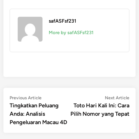
safASFsf231
More by safASFsf231
Post
Previous
Nex
Previous Article
Next Article
article:
artic
Tingkatkan Peluang
Toto Hari Kali Ini: Cara
navigation
Anda: Analisis
Pilih Nomor yang Tepat
Pengeluaran Macau 4D