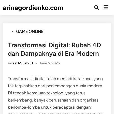
Skip
arinagordienko.com
Mai
to
Open
Men
Search
content
Posted
GAME ONLINE
in
Transformasi Digital: Rubah 4D
dan Dampaknya di Era Modern
by
safASFsf231
•
June 5, 2026
Transformasi digital telah menjadi kata kunci yang
tak terpisahkan dari perkembangan dunia modern.
Di tengah kemajuan teknologi yang terus
berkembang, banyak perusahaan dan organisasi
berlomba-lomba untuk beradaptasi dengan