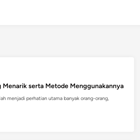
ng Menarik serta Metode Menggunakannya
elah menjadi perhatian utama banyak orang-orang,