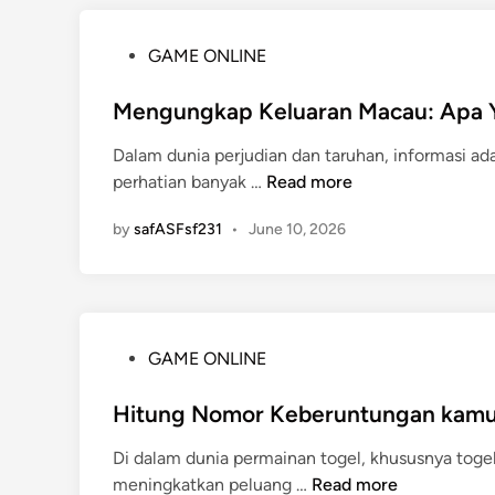
u
s
P
GAME ONLINE
u
o
r
s
Mengungkap Keluaran Macau: Apa Y
i
t
M
Dalam dunia perjudian dan taruhan, informasi ada
e
i
M
perhatian banyak …
Read more
d
s
e
i
t
by
safASFsf231
•
June 10, 2026
n
n
e
g
r
u
i
n
H
g
a
P
GAME ONLINE
k
s
o
a
i
s
Hitung Nomor Keberuntungan kamu: 
p
l
t
K
Di dalam dunia permainan togel, khususnya tog
M
e
e
H
meningkatkan peluang …
Read more
a
d