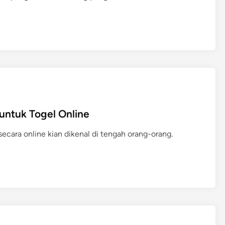
 untuk Togel Online
secara online kian dikenal di tengah orang-orang.