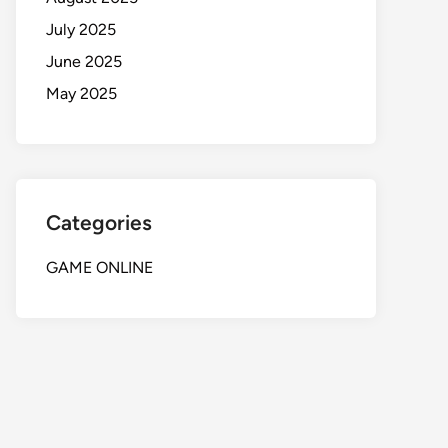
July 2025
June 2025
May 2025
Categories
GAME ONLINE