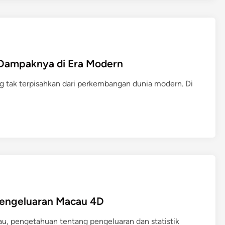
n Dampaknya di Era Modern
ang tak terpisahkan dari perkembangan dunia modern. Di
 Pengeluaran Macau 4D
u, pengetahuan tentang pengeluaran dan statistik