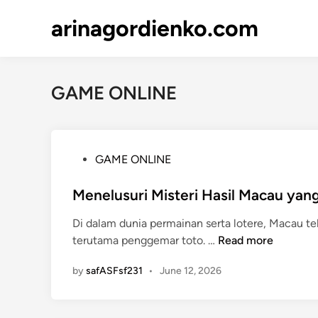
Skip
arinagordienko.com
to
content
GAME ONLINE
P
GAME ONLINE
o
s
Menelusuri Misteri Hasil Macau ya
t
Di dalam dunia permainan serta lotere, Macau t
e
M
terutama penggemar toto. …
Read more
d
e
i
by
safASFsf231
•
June 12, 2026
n
n
e
l