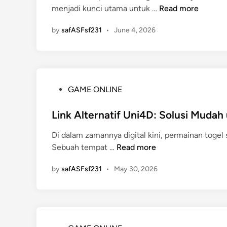
i
a
g
T
menjadi kunci utama untuk …
Read more
i
d
D
m
k
i
h
i
i
a
by
safASFsf231
•
June 4, 2026
o
n
N
n
g
B
n
g
o
i
a
g
k
m
t
g
a
o
a
i
t
r
l
P
GAME ONLINE
P
k
y
:
o
a
a
a
R
s
Link Alternatif Uni4D: Solusi Mudah
r
n
n
u
t
a
P
g
Di dalam zamannya digital kini, permainan togel 
b
e
P
e
T
L
Sebuah tempat …
Read more
a
d
e
l
e
i
h
i
n
u
p
by
safASFsf231
•
May 30, 2026
n
4
n
j
a
a
k
D
u
n
t
A
d
d
g
l
a
i
A
t
n
?
n